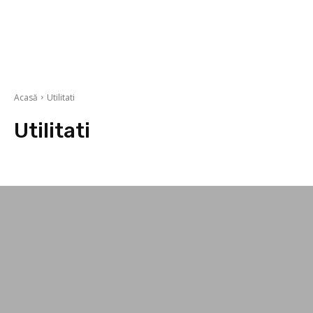
Acasă
Utilitati
Utilitati
Asigurări
Banci si credite
Cluburi Sportive și Fitness
Companii Aerie