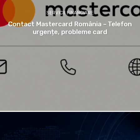
SERVICII FINANCIARE
Contact Mastercard România – Telefon
urgențe, probleme card