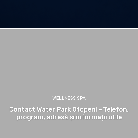
WELLNESS SPA
Contact Water Park Otopeni – Telefon,
program, adresă și informații utile