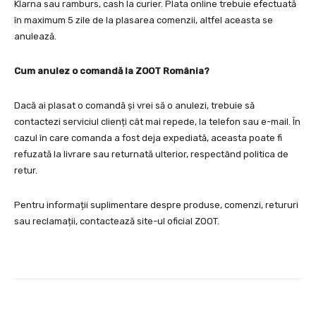
Klarna sau ramburs, cash la curier. Plata online trebuie efectuată
în maximum 5 zile de la plasarea comenzii, altfel aceasta se
anulează.
Cum anulez o comandă la ZOOT România?
Dacă ai plasat o comandă și vrei să o anulezi, trebuie să
contactezi serviciul clienți cât mai repede, la telefon sau e-mail. În
cazul în care comanda a fost deja expediată, aceasta poate fi
refuzată la livrare sau returnată ulterior, respectând politica de
retur.
Pentru informații suplimentare despre produse, comenzi, retururi
sau reclamații, contactează site-ul oficial ZOOT.
Facebook
Twitter
Pinterest