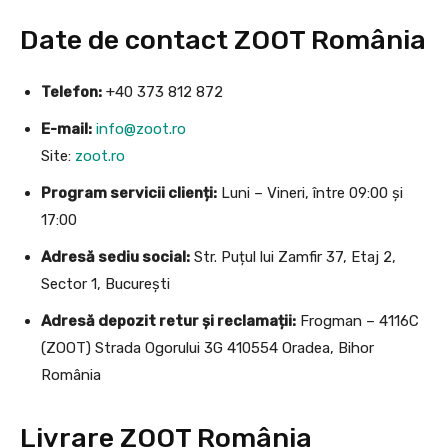
Date de contact ZOOT România
Telefon:
+40 373 812 872
E-mail:
info@zoot.ro
Site:
zoot.ro
Program servicii clienți:
Luni – Vineri, între 09:00 și
17:00
Adresă sediu social:
Str. Puțul lui Zamfir 37, Etaj 2,
Sector 1, București
Adresă depozit retur și reclamații:
Frogman – 4116C
(ZOOT) Strada Ogorului 3G 410554 Oradea, Bihor
România
Livrare ZOOT România