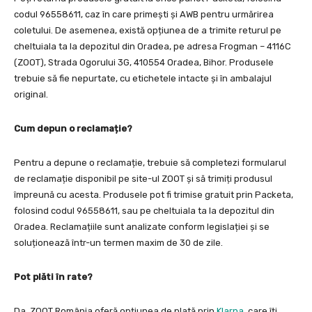
codul 96558611, caz în care primești și AWB pentru urmărirea
coletului. De asemenea, există opțiunea de a trimite returul pe
cheltuiala ta la depozitul din Oradea, pe adresa Frogman – 4116C
(ZOOT), Strada Ogorului 3G, 410554 Oradea, Bihor. Produsele
trebuie să fie nepurtate, cu etichetele intacte și în ambalajul
original.
Cum depun o reclamație?
Pentru a depune o reclamație, trebuie să completezi formularul
de reclamație disponibil pe site-ul ZOOT și să trimiți produsul
împreună cu acesta. Produsele pot fi trimise gratuit prin Packeta,
folosind codul 96558611, sau pe cheltuiala ta la depozitul din
Oradea. Reclamațiile sunt analizate conform legislației și se
soluționează într-un termen maxim de 30 de zile.
Pot plăti în rate?
Da, ZOOT România oferă opțiunea de plată prin
Klarna
, care îți