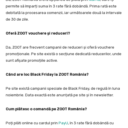
permite să împarți suma în 3 rate fără dobândă. Prima rată este
debitată la procesarea comenzii, iar următoarele două la intervale
de 30 de zile.
Oferă ZOOT vouchere și reduceri?
Da, ZOOT are frecvent campanii de reduceri și oferă vouchere
promoționale. Pe site există o secțiune dedicată reducerilor, unde
sunt afișate promoțiile active.
Când are loc Black Friday la ZOOT România?
Pe site există campanii speciale de Black Friday, de regulă în luna
noiembrie. Data exactă este anunțată pe site și în newsletter.
Cum plătesc o comandă pe ZOOT România?
Poți plăti online cu cardul prin
PayU
, în 3 rate fără dobândă cu