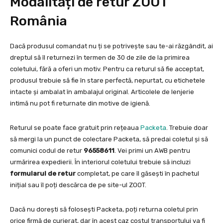
Modalități de retur ZOOT
România
Dacă produsul comandat nu ți se potrivește sau te-ai răzgândit, ai
dreptul să îl returnezi în termen de 30 de zile de la primirea
coletului, fără a oferi un motiv. Pentru ca returul să fie acceptat,
produsul trebuie să fie în stare perfectă, nepurtat, cu etichetele
intacte și ambalat în ambalajul original. Articolele de lenjerie
intimă nu pot fi returnate din motive de igienă.
Returul se poate face gratuit prin rețeaua
Packeta
. Trebuie doar
să mergi la un punct de colectare Packeta, să predai coletul și să
comunici codul de retur
96558611
. Vei primi un AWB pentru
urmărirea expedierii. În interiorul coletului trebuie să incluzi
formularul de retur
completat, pe care îl găsești în pachetul
inițial sau îl poți descărca de pe site-ul ZOOT.
Dacă nu dorești să folosești Packeta, poți returna coletul prin
orice firmă de curierat, dar în acest caz costul transportului va fi