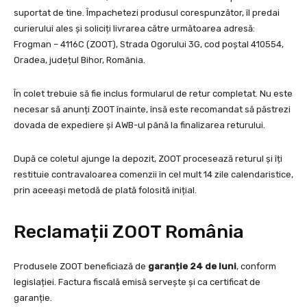
suportat de tine. Împachetezi produsul corespunzător, îl predai
curierului ales și soliciți livrarea către următoarea adresă:
Frogman – 4116C (ZOOT), Strada Ogorului 3G, cod poștal 410554,
Oradea, județul Bihor, România.
În colet trebuie să fie inclus formularul de retur completat. Nu este
necesar să anunți ZOOT înainte, însă este recomandat să păstrezi
dovada de expediere și AWB-ul până la finalizarea returului.
După ce coletul ajunge la depozit, ZOOT procesează returul și îți
restituie contravaloarea comenzii în cel mult 14 zile calendaristice,
prin aceeași metodă de plată folosită inițial.
Reclamații ZOOT România
Produsele ZOOT beneficiază de
garanție 24 de luni
, conform
legislației. Factura fiscală emisă servește și ca certificat de
garanție.