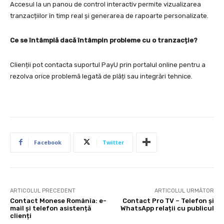
Accesul la un panou de control interactiv permite vizualizarea
tranzacțiilor în timp real și generarea de rapoarte personalizate.
Ce se întâmplă dacă întâmpin probleme cu o tranzacție?
Clienții pot contacta suportul PayU prin portalul online pentru a
rezolva orice problemă legată de plăți sau integrări tehnice.
Facebook
Twitter
ARTICOLUL PRECEDENT
ARTICOLUL URMĂTOR
Contact Monese România: e-
Contact Pro TV – Telefon și
mail și telefon asistență
WhatsApp relații cu publicul
clienți