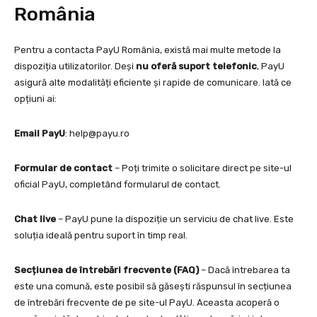
România
Pentru a contacta PayU România, există mai multe metode la
dispoziția utilizatorilor. Deși
nu oferă suport telefonic
, PayU
asigură alte modalități eficiente și rapide de comunicare. Iată ce
opțiuni ai:
Email PayU
:
help@payu.ro
Formular de contact
– Poți trimite o solicitare direct pe site-ul
oficial PayU, completând formularul de contact.
Chat live
– PayU pune la dispoziție un serviciu de chat live. Este
soluția ideală pentru suport în timp real.
Secțiunea de întrebări frecvente (FAQ)
– Dacă întrebarea ta
este una comună, este posibil să găsești răspunsul în secțiunea
de întrebări frecvente de pe site-ul PayU. Aceasta acoperă o