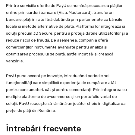
Printre serviciile oferite de PayU se numără procesarea plăților
online prin carduri bancare (Visa, Mastercard), transferuri
bancare, plăți în rate fără dobândă prin parteneriate cu băncile
locale și metode alternative de plată. Platforma lor integrează și
soluții precum 3D Secure, pentru a proteja datele utilizatorilor și a
reduce riscul de fraudă. De asemenea, compania oferă
comercianților instrumente avansate pentru analiza și
optimizarea procesului de plată, astfel încât să-și crească
vânzările.
PayU pune accent pe inovație, introducând periodic noi
funcționalități care simplifică experiența de cumpărare atât
pentru consumatori, cât și pentru comercianți. Prin integrarea cu
multiple platforme de e-commerce și un portofoliu variat de
soluții, PayU reușește să rămână un jucător cheie în digitalizarea
pieței de plăți din România.
Întrebări frecvente