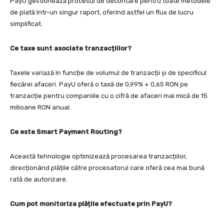
PayU gestionează procesul de decontare pentru toate metodele
de plată într-un singur raport, oferind astfel un flux de lucru
simplificat.
Ce taxe sunt asociate tranzacțiilor?
Taxele variază în funcție de volumul de tranzacții și de specificul
fiecărei afaceri. PayU oferă o taxă de 0,99% + 0,65 RON pe
tranzacție pentru companiile cu o cifră de afaceri mai mică de 15
milioane RON anual.
Ce este Smart Payment Routing?
Această tehnologie optimizează procesarea tranzacțiilor,
direcționând plățile către procesatorul care oferă cea mai bună
rată de autorizare.
Cum pot monitoriza plățile efectuate prin PayU?