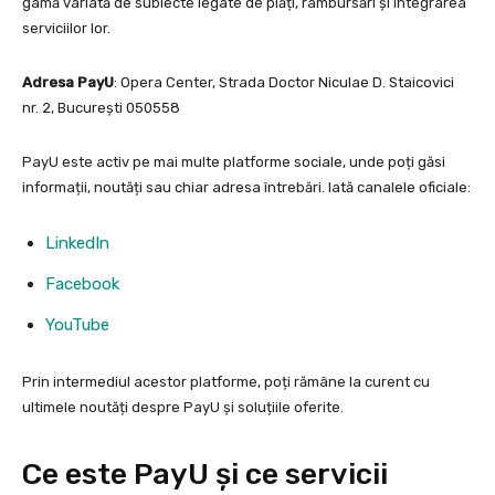
gamă variată de subiecte legate de plăți, rambursări și integrarea
serviciilor lor.
Adresa PayU
: Opera Center, Strada Doctor Niculae D. Staicovici
nr. 2, București 050558
PayU este activ pe mai multe platforme sociale, unde poți găsi
informații, noutăți sau chiar adresa întrebări. Iată canalele oficiale:
LinkedIn
Facebook
YouTube
Prin intermediul acestor platforme, poți rămâne la curent cu
ultimele noutăți despre PayU și soluțiile oferite.
Ce este PayU și ce servicii