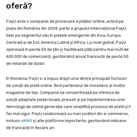
oferă?
PayU este o companie de procesare a plăților online, activă pe
piața din România din 2004, parte a grupului internațional PayU,
lider pe segmentul său în piețele emergente din Asia, Europa
Centrală și de Est, America Latină și Africa. La nivel global, PayU
operează în peste 50 de țări și facilitează plăți pentru mai mult de
400.000 de comercianți, gestionând anual tranzacții de peste 50
de miliarde de dolari.
În România, PayU s-a impus drept unul dintre principalii furnizori
de soluții de plată online, fiind partenerul de încredere al multor
magazine de top. Compania se concentrează pe oferirea de
soluții adaptate pieței locale, precum și pe implementarea unor
tehnologii de ultimă generație care simplifică procesul de plată și îl
fac mai sigur. PayU colaborează cu mari jucători din e-commerce,
inclusiv
eMAG
și alte platforme importante, gestionând milioane
de tranzacții în fiecare an.