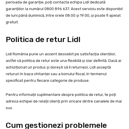
perioada de garanție, poți contacta echipa Lidl dedicată
garanțiilor la numărul 0800 896 637. Acest serviciu este disponibil
de luni până duminică, între orele 08:00 și 19:00, și poate fi apelat
gratuit.
Politica de retur Lidl
Lidl România pune un accent deosebit pe satisfacția clienților,
astfel că politica de retur este una flexibilă și clar definită. Dacă ai
achiziționat un produs și dorești să îl returnezi, Lidl acceptă
retururi în baza chitanței sau a bonului fiscal, în termenul
specificat pentru fiecare categorie de produse.
Pentru informații suplimentare despre politica de retur, te poți
adresa echipei de relații clienți prin oricare dintre canalele de mai
sus.
Cum gestionezi problemele