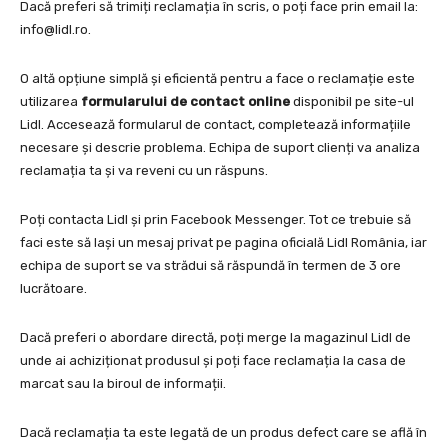
Dacă preferi să trimiți reclamația în scris, o poți face prin email la:
info@lidl.ro
.
O altă opțiune simplă și eficientă pentru a face o reclamație este
utilizarea
formularului de contact online
disponibil pe site-ul
Lidl. Accesează formularul de contact, completează informațiile
necesare și descrie problema. Echipa de suport clienți va analiza
reclamația ta și va reveni cu un răspuns.
Poți contacta Lidl și prin Facebook Messenger. Tot ce trebuie să
faci este să lași un mesaj privat pe pagina oficială Lidl România, iar
echipa de suport se va strădui să răspundă în termen de 3 ore
lucrătoare.
Dacă preferi o abordare directă, poți merge la magazinul Lidl de
unde ai achiziționat produsul și poți face reclamația la casa de
marcat sau la biroul de informații.
Dacă reclamația ta este legată de un produs defect care se află în