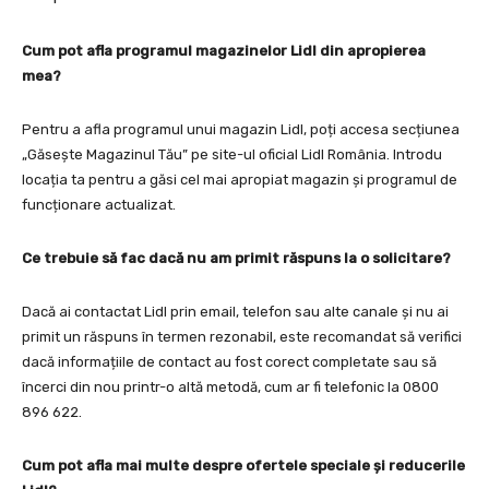
Cum pot afla programul magazinelor Lidl din apropierea
mea?
Pentru a afla programul unui magazin Lidl, poți accesa secțiunea
„Găsește Magazinul Tău” pe site-ul oficial Lidl România. Introdu
locația ta pentru a găsi cel mai apropiat magazin și programul de
funcționare actualizat.
Ce trebuie să fac dacă nu am primit răspuns la o solicitare?
Dacă ai contactat Lidl prin email, telefon sau alte canale și nu ai
primit un răspuns în termen rezonabil, este recomandat să verifici
dacă informațiile de contact au fost corect completate sau să
încerci din nou printr-o altă metodă, cum ar fi telefonic la 0800
896 622.
Cum pot afla mai multe despre ofertele speciale și reducerile