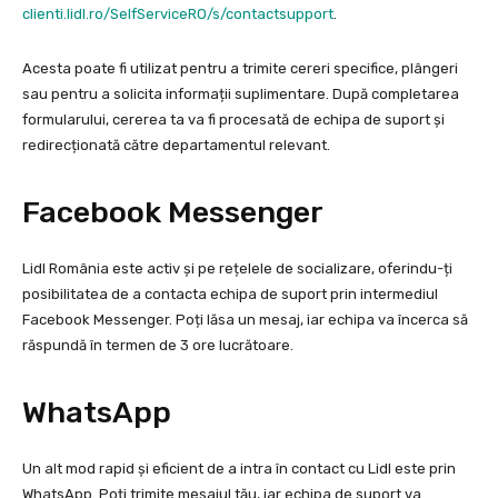
clienti.lidl.ro/SelfServiceRO/s/contactsupport
.
Acesta poate fi utilizat pentru a trimite cereri specifice, plângeri
sau pentru a solicita informații suplimentare. După completarea
formularului, cererea ta va fi procesată de echipa de suport și
redirecționată către departamentul relevant.
Facebook Messenger
Lidl România este activ și pe rețelele de socializare, oferindu-ți
posibilitatea de a contacta echipa de suport prin intermediul
Facebook Messenger. Poți lăsa un mesaj, iar echipa va încerca să
răspundă în termen de 3 ore lucrătoare.
WhatsApp
Un alt mod rapid și eficient de a intra în contact cu Lidl este prin
WhatsApp. Poți trimite mesajul tău, iar echipa de suport va