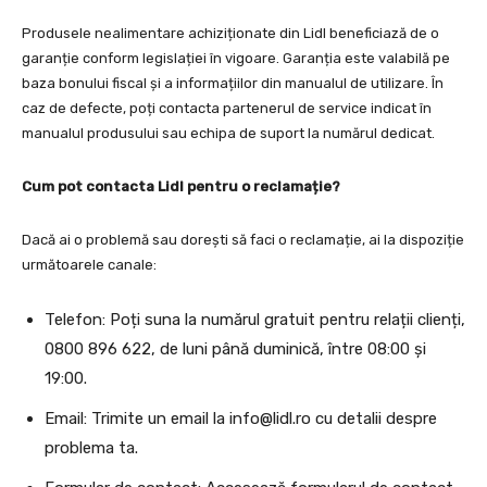
Produsele nealimentare achiziționate din Lidl beneficiază de o
garanție conform legislației în vigoare. Garanția este valabilă pe
baza bonului fiscal și a informațiilor din manualul de utilizare. În
caz de defecte, poți contacta partenerul de service indicat în
manualul produsului sau echipa de suport la numărul dedicat.
Cum pot contacta Lidl pentru o reclamație?
Dacă ai o problemă sau dorești să faci o reclamație, ai la dispoziție
următoarele canale:
Telefon: Poți suna la numărul gratuit pentru relații clienți,
0800 896 622, de luni până duminică, între 08:00 și
19:00.
Email: Trimite un email la
info@lidl.ro
cu detalii despre
problema ta.