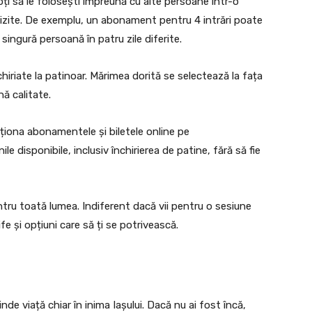
ți să le folosești împreună cu alte persoane într-o
vizite. De exemplu, un abonament pentru 4 intrări poate
 singură persoană în patru zile diferite.
nchiriate la patinoar. Mărimea dorită se selectează la fața
nă calitate.
iționa abonamentele și biletele online pe
ile disponibile, inclusiv închirierea de patine, fără să fie
entru toată lumea. Indiferent dacă vii pentru o sesiune
fe și opțiuni care să ți se potrivească.
nde viață chiar în inima Iașului. Dacă nu ai fost încă,