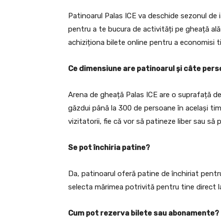
Patinoarul Palas ICE va deschide sezonul de 
pentru a te bucura de activități pe gheață alătu
achiziționa bilete online pentru a economisi t
Ce dimensiune are patinoarul și câte per
Arena de gheață Palas ICE are o suprafață de 
găzdui până la 300 de persoane în același ti
vizitatorii, fie că vor să patineze liber sau să p
Se pot închiria patine?
Da, patinoarul oferă patine de închiriat pentr
selecta mărimea potrivită pentru tine direct la
Cum pot rezerva bilete sau abonamente?