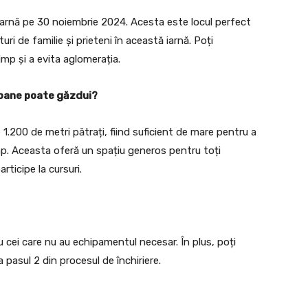
iarnă pe 30 noiembrie 2024. Acesta este locul perfect
ri de familie și prieteni în această iarnă. Poți
imp și a evita aglomerația.
soane poate găzdui?
1.200 de metri pătrați, fiind suficient de mare pentru a
mp. Aceasta oferă un spațiu generos pentru toți
articipe la cursuri.
u cei care nu au echipamentul necesar. În plus, poți
 pasul 2 din procesul de închiriere.