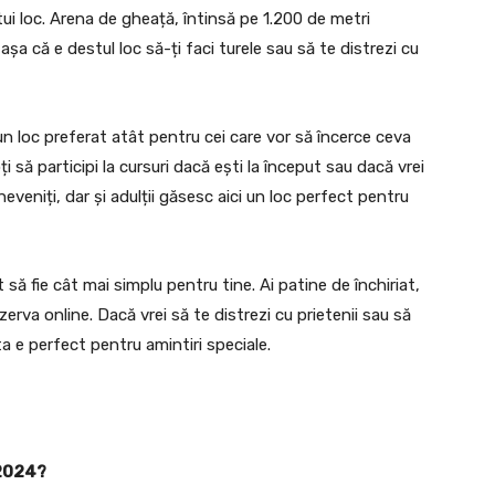
stui loc. Arena de gheață, întinsă pe 1.200 de metri
șa că e destul loc să-ți faci turele sau să te distrezi cu
n loc preferat atât pentru cei care vor să încerce ceva
i să participi la cursuri dacă ești la început sau dacă vrei
neveniți, dar și adulții găsesc aici un loc perfect pentru
să fie cât mai simplu pentru tine. Ai patine de închiriat,
erva online. Dacă vrei să te distrezi cu prietenii sau să
ta e perfect pentru amintiri speciale.
 2024?