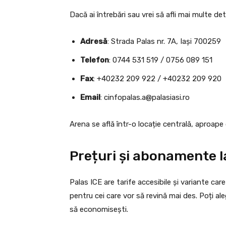
Dacă ai întrebări sau vrei să afli mai multe de
Adresă
: Strada Palas nr. 7A, Iași 700259
Telefon
: 0744 531 519 / 0756 089 151
Fax
: +40232 209 922 / +40232 209 920
Email
:
cinfopalas.a@palasiasi.ro
Arena se află într-o locație centrală, aproape 
Prețuri și abonamente la
Palas ICE are tarife accesibile și variante care
pentru cei care vor să revină mai des. Poți al
să economisești.