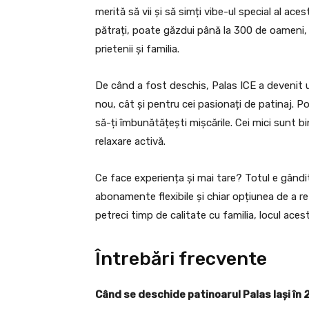
merită să vii și să simți vibe-ul special al ace
pătrați, poate găzdui până la 300 de oameni, a
prietenii și familia.
De când a fost deschis, Palas ICE a devenit u
nou, cât și pentru cei pasionați de patinaj. Poț
să-ți îmbunătățești mișcările. Cei mici sunt bi
relaxare activă.
Ce face experiența și mai tare? Totul e gândit 
abonamente flexibile și chiar opțiunea de a rez
petreci timp de calitate cu familia, locul aces
Întrebări frecvente
Când se deschide patinoarul Palas Iași în