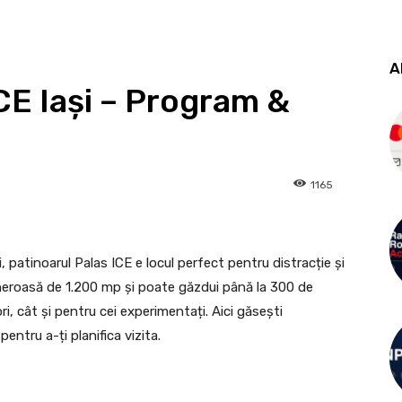
A
CE Iași – Program &
1165
, patinoarul Palas ICE e locul perfect pentru distracție și
neroasă de 1.200 mp și poate găzdui până la 300 de
i, cât și pentru cei experimentați. Aici găsești
entru a-ți planifica vizita.