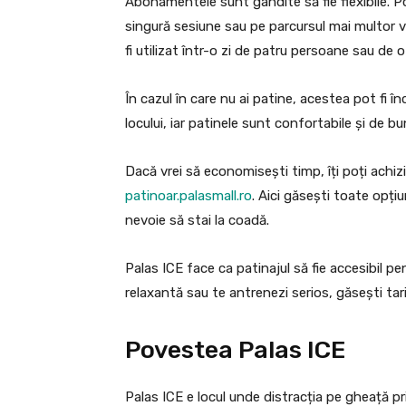
Abonamentele sunt gândite să fie flexibile. Po
singură sesiune sau pe parcursul mai multor 
fi utilizat într-o zi de patru persoane sau de o
În cazul în care nu ai patine, acestea pot fi î
locului, iar patinele sunt confortabile și de bu
Dacă vrei să economisești timp, îți poți achiz
patinoar.palasmall.ro
. Aici găsești toate opțiun
nevoie să stai la coadă.
Palas ICE face ca patinajul să fie accesibil p
relaxantă sau te antrenezi serios, găsești tari
Povestea Palas ICE
Palas ICE e locul unde distracția pe gheață pri