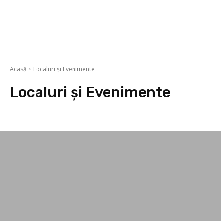
Acasă
Localuri și Evenimente
Localuri și Evenimente
Asigurări
Banci si credite
Cluburi Sportive și Fitness
Companii Aerie