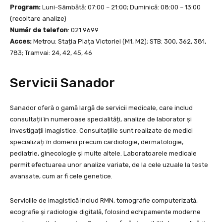
Program:
Luni-Sâmbătă: 07:00 – 21:00; Duminică: 08:00 – 13:00
(recoltare analize)
Număr de telefon
: 021 9699
Acces:
Metrou: Stația Piața Victoriei (M1, M2); STB: 300, 362, 381,
783; Tramvai: 24, 42, 45, 46
Servicii Sanador
Sanador oferă o gamă largă de servicii medicale, care includ
consultații în numeroase specialități, analize de laborator și
investigații imagistice. Consultațiile sunt realizate de medici
specializați în domenii precum cardiologie, dermatologie,
pediatrie, ginecologie și multe altele. Laboratoarele medicale
permit efectuarea unor analize variate, de la cele uzuale la teste
avansate, cum ar fi cele genetice.
Serviciile de imagistică includ RMN, tomografie computerizată,
ecografie și radiologie digitală, folosind echipamente moderne