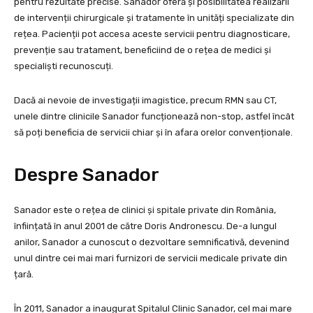
pentru rezultate precise. Sanador oferă și posibilitatea realizării
de intervenții chirurgicale și tratamente în unități specializate din
rețea. Pacienții pot accesa aceste servicii pentru diagnosticare,
prevenție sau tratament, beneficiind de o rețea de medici și
specialiști recunoscuți.
Dacă ai nevoie de investigații imagistice, precum RMN sau CT,
unele dintre clinicile Sanador funcționează non-stop, astfel încât
să poți beneficia de servicii chiar și în afara orelor convenționale.
Despre Sanador
Sanador este o rețea de clinici și spitale private din România,
înființată în anul 2001 de către Doris Andronescu. De-a lungul
anilor, Sanador a cunoscut o dezvoltare semnificativă, devenind
unul dintre cei mai mari furnizori de servicii medicale private din
țară.
În 2011, Sanador a inaugurat Spitalul Clinic Sanador, cel mai mare