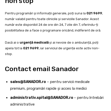
non stop
Pentru programări și informații generale, poți suna la
021 9699
,
număr valabil pentru toate clinicile și serviciile Sanador. Acest
număr este disponibil 24 de ore din 24, 7 zile din 7, oferindu-ți
posibilitatea de a face o programare oricând, indiferent de oră.
Dacă ai o
urgență medicală
și ai nevoie de o ambulanță, poți
apela tot la
021 9699
, iar serviciul de urgențe este activ non-
stop.
Contact email Sanador
sales@SANADOR.ro
– pentru servicii medicale
premium, programări rapide și acces la medici
administrativ.spital@SANADOR.ro
– pentru întrebări
administrative