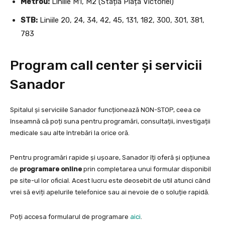
Metrou:
Liniile M1, M2 (Stația Piața Victoriei)
STB:
Liniile 20, 24, 34, 42, 45, 131, 182, 300, 301, 381,
783
Program call center și servicii
Sanador
Spitalul și serviciile Sanador funcționează NON-STOP, ceea ce
înseamnă că poți suna pentru programări, consultații, investigații
medicale sau alte întrebări la orice oră.
Pentru programări rapide și ușoare, Sanador îți oferă și opțiunea
de
programare online
prin completarea unui formular disponibil
pe site-ul lor oficial. Acest lucru este deosebit de util atunci când
vrei să eviți apelurile telefonice sau ai nevoie de o soluție rapidă.
Poți accesa formularul de programare
aici
.