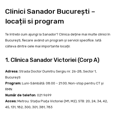
Clinici Sanador București –
locații si program
Te întrebi cum ajungi la Sanador? Clinica deține mai multe clinici în
București, fiecare având un program și servicii specifice. Iată
câteva dintre cele mai importante locații:
1. Clinica Sanador Victoriei (Corp A)
Adresa:
Strada Doctor Dumitru Sergiu nr. 26-28, Sector 1,
București
Program:
Luni-Sâmbătă: 08:00 – 21:00; Non-stop pentru CT și
RMN
Număr de telefon
: 021 9699
Acces:
Metrou: Stația Piața Victoriei (M1, M2); STB: 20, 24, 34, 42,
45, 131, 182, 300, 301, 381, 783