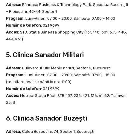
Adresa:
Băneasa Business & Technology Park, Șoseaua București
– Ploiești nr. 42-44, Sector 1
Program:
Luni-Vineri: 07:00 – 20:00; Sâmbătă: 07:00 – 14:00
Număr de telefon
: 021 9699
Acces:
STB: Stația Băneasa Shopping City (131, 148, 301, 335, 448,
449, 476)
5. Clinica Sanador Militari
Adresa:
Bulevardul Iuliu Maniu nr. 101, Sector 6, București
Program:
Luni-Vineri: 07:00 – 20:00; Sâmbătă: 07:00 – 15:00
(recoltare analize până la ora 11:00)
Număr de telefon
: 021 9699
Acces:
Metrou: Stația Păcii; STB: 137, 236, 421, 136, 61, 62; Tramvai:
25, 8
6. Clinica Sanador Buzești
Adresa:
Calea Buzești nr. 74, Sector 1, București