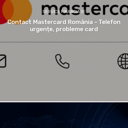
SERVICII FINANCIARE
Contact Mastercard România – Telefon
urgențe, probleme card