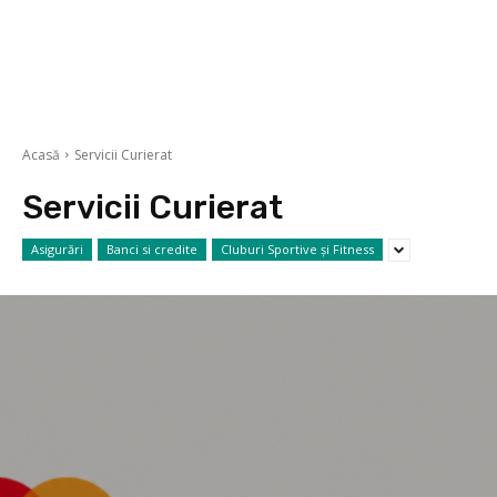
Acasă
Servicii Curierat
Servicii Curierat
Asigurări
Banci si credite
Cluburi Sportive și Fitness