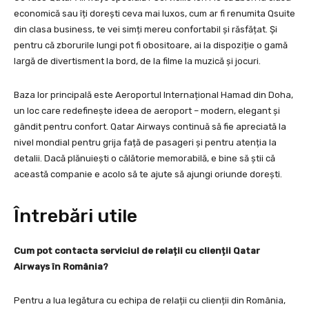
economică sau îți dorești ceva mai luxos, cum ar fi renumita Qsuite
din clasa business, te vei simți mereu confortabil și răsfățat. Și
pentru că zborurile lungi pot fi obositoare, ai la dispoziție o gamă
largă de divertisment la bord, de la filme la muzică și jocuri.
Baza lor principală este Aeroportul Internațional Hamad din Doha,
un loc care redefinește ideea de aeroport – modern, elegant și
gândit pentru confort. Qatar Airways continuă să fie apreciată la
nivel mondial pentru grija față de pasageri și pentru atenția la
detalii. Dacă plănuiești o călătorie memorabilă, e bine să știi că
această companie e acolo să te ajute să ajungi oriunde dorești.
Întrebări utile
Cum pot contacta serviciul de relații cu clienții Qatar
Airways în România?
Pentru a lua legătura cu echipa de relații cu clienții din România,