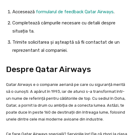
Accesează
formularul de feedback Qatar Airways
.
Completează câmpurile necesare cu detalii despre
situația ta.
Trimite solicitarea și așteaptă să fii contactat de un
reprezentant al companiei.
Despre Qatar Airways
Qatar Airways e o companie aeriană pe care cu siguranță merită
să o cunoști. A apărut în 1993, iar de atunci s-a transformat într-
un nume de referință pentru călătoriile de top. Cu sediul în Doha,
Qatar, a pornit la drum cu ambiția de a conecta lumea. Astăzi, te
poate duce în peste 160 de destinații din întreaga lume, folosind
unele dintre cele mai moderne avioane din industrie.
Ce face Qatar Airways specială? Serviciile lor! Fie că zbori la clasa