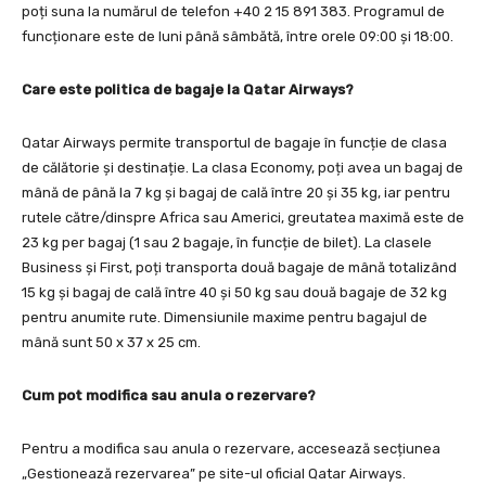
poți suna la numărul de telefon +40 2 15 891 383. Programul de
funcționare este de luni până sâmbătă, între orele 09:00 și 18:00.
Care este politica de bagaje la Qatar Airways?
Qatar Airways permite transportul de bagaje în funcție de clasa
de călătorie și destinație. La clasa Economy, poți avea un bagaj de
mână de până la 7 kg și bagaj de cală între 20 și 35 kg, iar pentru
rutele către/dinspre Africa sau Americi, greutatea maximă este de
23 kg per bagaj (1 sau 2 bagaje, în funcție de bilet). La clasele
Business și First, poți transporta două bagaje de mână totalizând
15 kg și bagaj de cală între 40 și 50 kg sau două bagaje de 32 kg
pentru anumite rute. Dimensiunile maxime pentru bagajul de
mână sunt 50 x 37 x 25 cm.
Cum pot modifica sau anula o rezervare?
Pentru a modifica sau anula o rezervare, accesează secțiunea
„Gestionează rezervarea” pe site-ul oficial Qatar Airways.