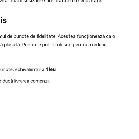
vită. Toate sesizările sunt tratate cu seriozitate.
is
emul de puncte de fidelitate. Acestea funcționează ca o
plasată. Punctele pot fi folosite pentru a reduce
 puncte, echivalentul a
1 leu
.
e după livrarea comenzii.