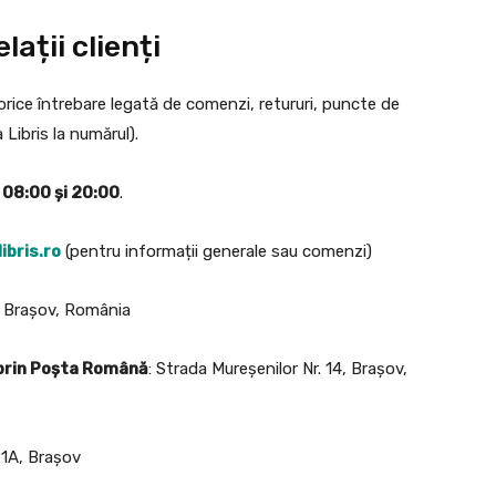
lații clienți
orice întrebare legată de comenzi, retururi, puncte de
 Libris la numărul).
e
08:00 și 20:00
.
ibris.ro
(pentru informații generale sau comenzi)
4, Brașov, România
 prin Poșta Română
: Strada Mureșenilor Nr. 14, Brașov,
21A, Brașov