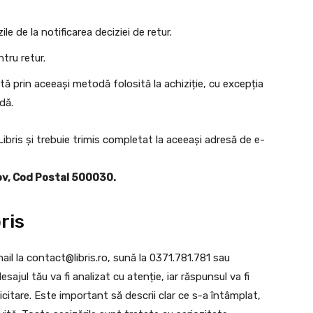
le de la notificarea deciziei de retur.
tru retur.
ă prin aceeași metodă folosită la achiziție, cu excepția
dă.
Libris și trebuie trimis completat la aceeași adresă de e-
așov, Cod Postal 500030.
ris
ail la
contact@libris.ro
, sună la 0371.781.781 sau
ajul tău va fi analizat cu atenție, iar răspunsul va fi
licitare. Este important să descrii clar ce s-a întâmplat,