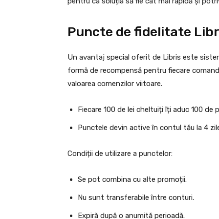
pentru ca soluția să fie cât mai rapidă și potri
Puncte de fidelitate Libr
Un avantaj special oferit de Libris este sist
formă de recompensă pentru fiecare comandă 
valoarea comenzilor viitoare.
Fiecare 100 de lei cheltuiți îți aduc 100 de
Punctele devin active în contul tău la 4 zil
Condiții de utilizare a punctelor:
Se pot combina cu alte promoții.
Nu sunt transferabile între conturi.
Expiră după o anumită perioadă.