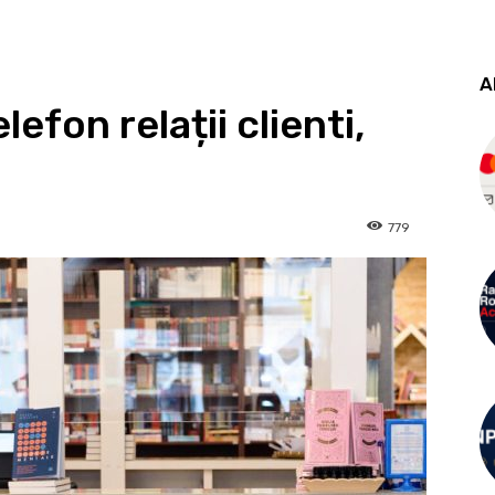
A
lefon relații clienti,
779