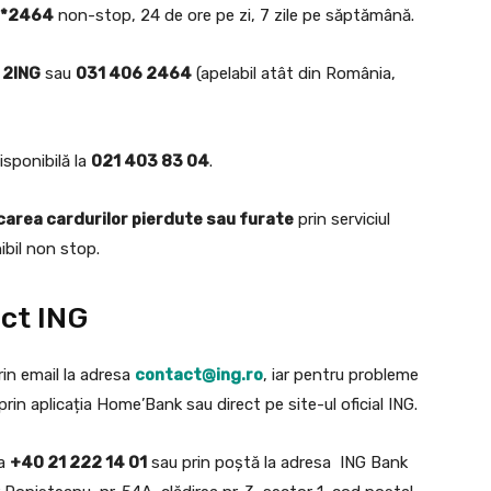
*2464
non-stop, 24 de ore pe zi, 7 zile pe săptămână.
 2ING
sau
031 406 2464
(apelabil atât din România,
isponibilă la
021 403 83 04
.
carea cardurilor pierdute sau furate
prin serviciul
ibil non stop​.
act ING
in email la adresa
contact@ing.ro
, iar pentru probleme
rin aplicația Home’Bank sau direct pe site-ul oficial ING.
la
+40 21 222 14 01
sau prin poștă la adresa ING Bank