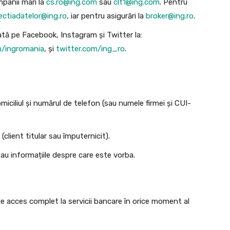
mpanii mari la
cs.ro@ing.com
sau
clt1@ing.com
. Pentru
ectiadatelor@ing.ro
, iar pentru asigurări la
broker@ing.ro
.
ată pe Facebook, Instagram și Twitter la:
m/ingromania
, și
twitter.com/ing_ro
.
iciliul și numărul de telefon (sau numele firmei și CUI-
(client titular sau împuternicit).
 sau informațiile despre care este vorba.
de acces complet la servicii bancare în orice moment al