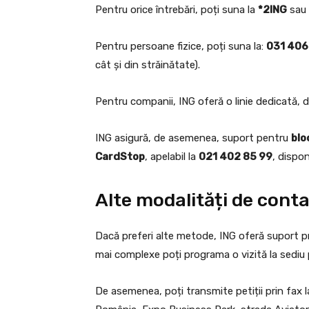
Pentru orice întrebări, poți suna la
*2ING
sau
Pentru persoane fizice, poți suna la:
031 406
cât și din străinătate).
Pentru companii, ING oferă o linie dedicată, d
ING asigură, de asemenea, suport pentru
blo
CardStop
, apelabil la
021 402 85 99
, dispon
Alte modalități de cont
Dacă preferi alte metode, ING oferă suport pr
mai complexe poți programa o vizită la sediu p
De asemenea, poți transmite petiții prin fax 