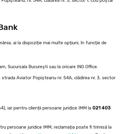
opișteanu, nr. 54A, clădirea nr. 3, sector 1, cod poștal
 Bank
ia, ai la dispoziție mai multe opțiuni, în funcție de
am, Sucursala București sau la oricare ING Office.
 strada Aviator Popișteanu nr. 54A, clădirea nr. 3, sector
), iar pentru clienții persoane juridice IMM la
021 403
tru persoane juridice IMM, reclamația poate fi trimisă la