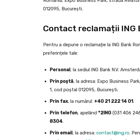
România, Expo Business Park, strada Aviator P
012095, București.
Contact reclamații ING
Pentru a depune o reclamație la ING Bank Român
preferințele tale:
Personal
, la sediul ING Bank N.V. Amsterd
Prin poștă
, la adresa: Expo Business Park,
1, cod poștal 012095, București.
Prin fax
, la numărul:
+40 21 222 14 01
.
Prin telefon
, apelând
*2ING
(031 406 2464
8304
.
Prin email
, la adresa:
contact@ing.ro
. Pen