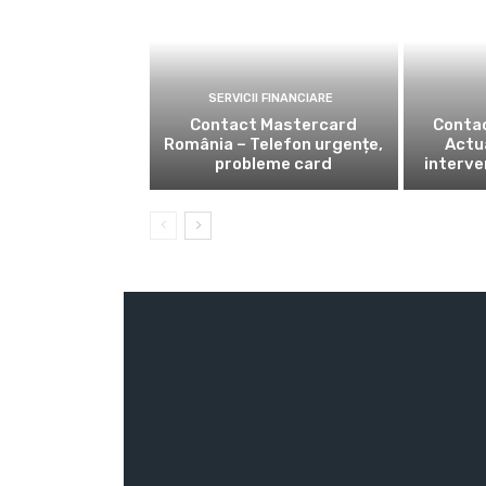
SERVICII FINANCIARE
Contact Mastercard
Conta
România – Telefon urgențe,
Actua
probleme card
interven