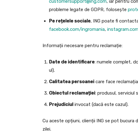
customersupport@ing.com
, iar pentru co
probleme legate de GDPR, folosește
prot
Pe rețelele sociale
, ING poate fi contact
facebook.com/ingromania
,
instagram.co
Informații necesare pentru reclamație:
Date de identificare
: numele complet, dom
ul).
Calitatea persoanei
care face reclamația 
Obiectul reclamației
: produsul, serviciul
Prejudiciul
invocat (dacă este cazul).
Cu aceste opțiuni, clienții ING se pot bucura 
zilei.