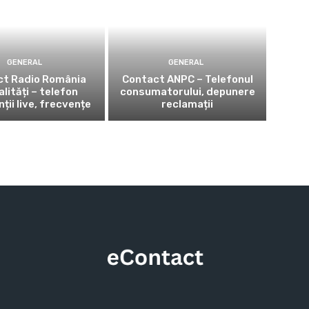
GENERAL
GENERAL
ct Radio România
Contact ANPC – Telefonul
lități – telefon
consumatorului, depunere
ții live, frecvențe
reclamații