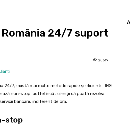
A
 România 24/7 suport
20619
a 24/7, există mai multe metode rapide și eficiente. ING
nează non-stop, astfel încât clienții să poată rezolva
ervicii bancare, indiferent de oră.
n-stop