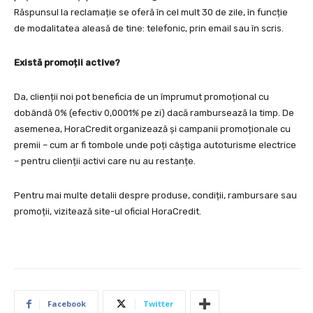
Răspunsul la reclamație se oferă în cel mult 30 de zile, în funcție
de modalitatea aleasă de tine: telefonic, prin email sau în scris.
Există promoții active?
Da, clienții noi pot beneficia de un împrumut promoțional cu
dobândă 0% (efectiv 0,0001% pe zi) dacă rambursează la timp. De
asemenea, HoraCredit organizează și campanii promoționale cu
premii – cum ar fi tombole unde poți câștiga autoturisme electrice
– pentru clienții activi care nu au restanțe.
Pentru mai multe detalii despre produse, condiții, rambursare sau
promoții, vizitează site-ul oficial HoraCredit.
Facebook
Twitter