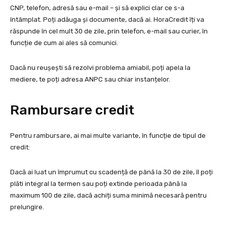
CNP, telefon, adresă sau e-mail – și să explici clar ce s-a
întâmplat. Poți adăuga și documente, dacă ai. HoraCredit îți va
răspunde în cel mult 30 de zile, prin telefon, e-mail sau curier, în
funcție de cum ai ales să comunici.
Dacă nu reușești să rezolvi problema amiabil, poți apela la
mediere, te poți adresa ANPC sau chiar instanțelor.
Rambursare credit
Pentru rambursare, ai mai multe variante, în funcție de tipul de
credit:
Dacă ai luat un împrumut cu scadență de până la 30 de zile, îl poți
plăti integral la termen sau poți extinde perioada până la
maximum 100 de zile, dacă achiți suma minimă necesară pentru
prelungire.