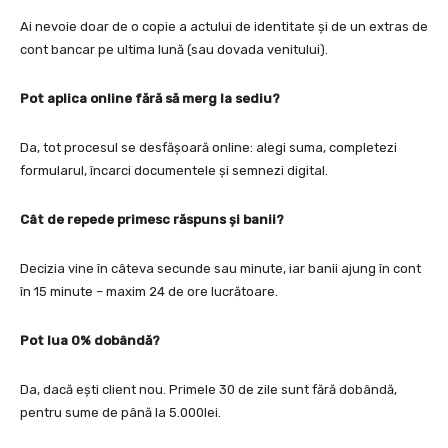
Ai nevoie doar de o copie a actului de identitate și de un extras de
cont bancar pe ultima lună (sau dovada venitului).
Pot aplica online fără să merg la sediu?
Da, tot procesul se desfășoară online: alegi suma, completezi
formularul, încarci documentele și semnezi digital.
Cât de repede primesc răspuns și banii?
Decizia vine în câteva secunde sau minute, iar banii ajung în cont
în 15 minute – maxim 24 de ore lucrătoare.
Pot lua 0% dobândă?
Da, dacă ești client nou. Primele 30 de zile sunt fără dobândă,
pentru sume de până la 5.000lei.