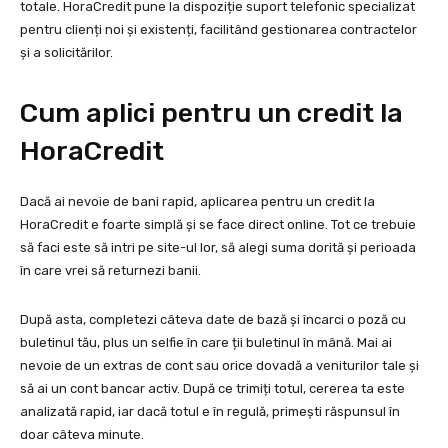
totale. HoraCredit pune la dispoziție suport telefonic specializat
pentru clienți noi și existenți, facilitând gestionarea contractelor
și a solicitărilor.
Cum aplici pentru un credit la
HoraCredit
Dacă ai nevoie de bani rapid, aplicarea pentru un credit la
HoraCredit e foarte simplă și se face direct online. Tot ce trebuie
să faci este să intri pe site-ul lor, să alegi suma dorită și perioada
în care vrei să returnezi banii.
După asta, completezi câteva date de bază și încarci o poză cu
buletinul tău, plus un selfie în care ții buletinul în mână. Mai ai
nevoie de un extras de cont sau orice dovadă a veniturilor tale și
să ai un cont bancar activ. După ce trimiți totul, cererea ta este
analizată rapid, iar dacă totul e în regulă, primești răspunsul în
doar câteva minute.