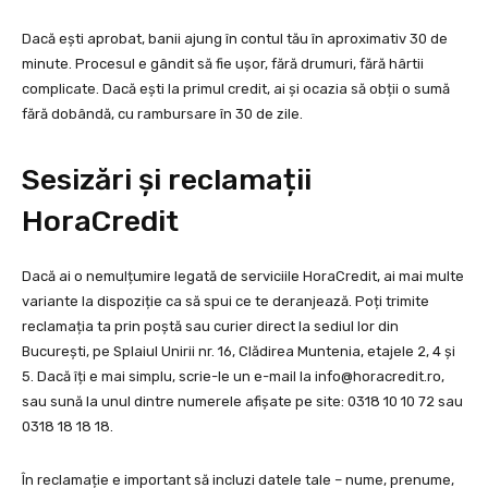
Dacă ești aprobat, banii ajung în contul tău în aproximativ 30 de
minute. Procesul e gândit să fie ușor, fără drumuri, fără hârtii
complicate. Dacă ești la primul credit, ai și ocazia să obții o sumă
fără dobândă, cu rambursare în 30 de zile.
Sesizări și reclamații
HoraCredit
Dacă ai o nemulțumire legată de serviciile HoraCredit, ai mai multe
variante la dispoziție ca să spui ce te deranjează. Poți trimite
reclamația ta prin poștă sau curier direct la sediul lor din
București, pe Splaiul Unirii nr. 16, Clădirea Muntenia, etajele 2, 4 și
5. Dacă îți e mai simplu, scrie-le un e-mail la
info@horacredit.ro
,
sau sună la unul dintre numerele afișate pe site: 0318 10 10 72 sau
0318 18 18 18.
În reclamație e important să incluzi datele tale – nume, prenume,