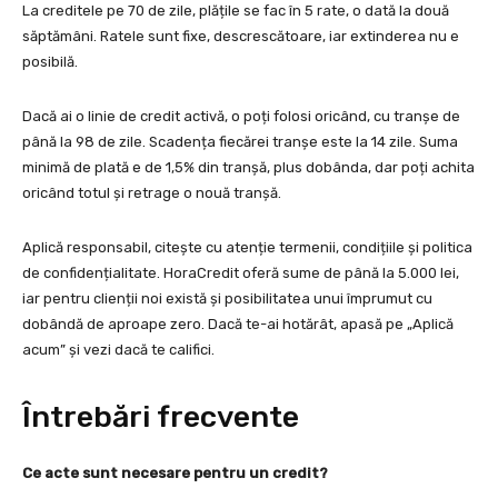
La creditele pe 70 de zile, plățile se fac în 5 rate, o dată la două
săptămâni. Ratele sunt fixe, descrescătoare, iar extinderea nu e
posibilă.
Dacă ai o linie de credit activă, o poți folosi oricând, cu tranșe de
până la 98 de zile. Scadența fiecărei tranșe este la 14 zile. Suma
minimă de plată e de 1,5% din tranșă, plus dobânda, dar poți achita
oricând totul și retrage o nouă tranșă.
Aplică responsabil, citește cu atenție termenii, condițiile și politica
de confidențialitate. HoraCredit oferă sume de până la 5.000 lei,
iar pentru clienții noi există și posibilitatea unui împrumut cu
dobândă de aproape zero. Dacă te-ai hotărât, apasă pe „Aplică
acum” și vezi dacă te califici.
Întrebări frecvente
Ce acte sunt necesare pentru un credit?