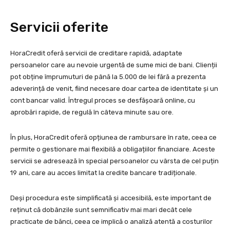
Servicii oferite
HoraCredit oferă servicii de creditare rapidă, adaptate
persoanelor care au nevoie urgentă de sume mici de bani. Clienții
pot obține împrumuturi de până la 5.000 de lei fără a prezenta
adeverință de venit, fiind necesare doar cartea de identitate și un
cont bancar valid. Întregul proces se desfășoară online, cu
aprobări rapide, de regulă în câteva minute sau ore.
În plus, HoraCredit oferă opțiunea de rambursare în rate, ceea ce
permite o gestionare mai flexibilă a obligațiilor financiare. Aceste
servicii se adresează în special persoanelor cu vârsta de cel puțin
19 ani, care au acces limitat la credite bancare tradiționale.
Deși procedura este simplificată și accesibilă, este important de
reținut că dobânzile sunt semnificativ mai mari decât cele
practicate de bănci, ceea ce implică o analiză atentă a costurilor