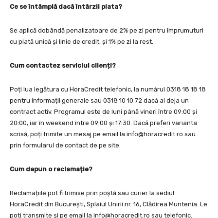
Ce se întâmplă dacă întârzii plata?
Se aplică dobândă penalizatoare de 2% pe zi pentru împrumuturi
cu plată unică și linie de credit, și 1% pe zi la rest.
Cum contactez serviciul clienți?
Poți lua legătura cu HoraCredit telefonic, la numărul 0318 18 18 18
pentru informații generale sau 0318 10 10 72 dacă ai deja un
contract activ. Programul este de luni până vineri între 09:00 și
20:00, iar în weekend între 09:00 și 17:30. Dacă preferi varianta
scrisă, poți trimite un mesaj pe email la
info@horacredit.ro
sau
prin formularul de contact de pe site.
Cum depun o reclamație?
Reclamațiile pot fi trimise prin poștă sau curier la sediul
HoraCredit din București, Splaiul Unirii nr. 16, Clădirea Muntenia. Le
poți transmite și pe email la
info@horacredit.ro
sau telefonic.