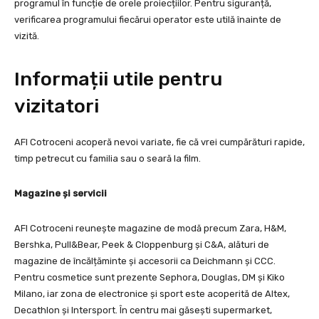
programul în funcție de orele proiecțiilor. Pentru siguranță,
verificarea programului fiecărui operator este utilă înainte de
vizită.
Informații utile pentru
vizitatori
AFI Cotroceni acoperă nevoi variate, fie că vrei cumpărături rapide,
timp petrecut cu familia sau o seară la film.
Magazine și servicii
AFI Cotroceni reunește magazine de modă precum Zara, H&M,
Bershka, Pull&Bear, Peek & Cloppenburg și C&A, alături de
magazine de încălțăminte și accesorii ca Deichmann și CCC.
Pentru cosmetice sunt prezente Sephora, Douglas, DM și Kiko
Milano, iar zona de electronice și sport este acoperită de Altex,
Decathlon și Intersport. În centru mai găsești supermarket,