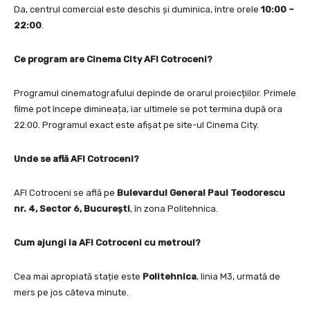
Da, centrul comercial este deschis și duminica, între orele
10:00 –
22:00
.
Ce program are Cinema City AFI Cotroceni?
Programul cinematografului depinde de orarul proiecțiilor. Primele
filme pot începe dimineața, iar ultimele se pot termina după ora
22:00. Programul exact este afișat pe site-ul Cinema City.
Unde se află AFI Cotroceni?
AFI Cotroceni se află pe
Bulevardul General Paul Teodorescu
nr. 4, Sector 6, București
, în zona Politehnica.
Cum ajungi la AFI Cotroceni cu metroul?
Cea mai apropiată stație este
Politehnica
, linia M3, urmată de
mers pe jos câteva minute.