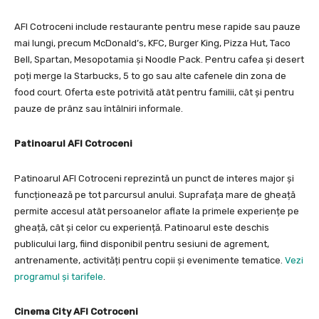
AFI Cotroceni include restaurante pentru mese rapide sau pauze
mai lungi, precum McDonald’s, KFC, Burger King, Pizza Hut, Taco
Bell, Spartan, Mesopotamia și Noodle Pack. Pentru cafea și desert
poți merge la Starbucks, 5 to go sau alte cafenele din zona de
food court. Oferta este potrivită atât pentru familii, cât și pentru
pauze de prânz sau întâlniri informale.
Patinoarul AFI Cotroceni
Patinoarul AFI Cotroceni reprezintă un punct de interes major și
funcționează pe tot parcursul anului. Suprafața mare de gheață
permite accesul atât persoanelor aflate la primele experiențe pe
gheață, cât și celor cu experiență. Patinoarul este deschis
publicului larg, fiind disponibil pentru sesiuni de agrement,
antrenamente, activități pentru copii și evenimente tematice.
Vezi
programul și tarifele
.
Cinema City AFI Cotroceni