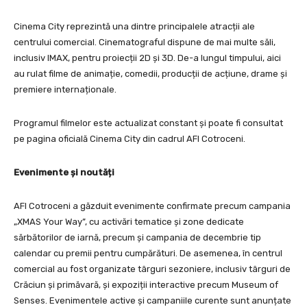
Cinema City reprezintă una dintre principalele atracții ale
centrului comercial. Cinematograful dispune de mai multe săli,
inclusiv IMAX, pentru proiecții 2D și 3D. De-a lungul timpului, aici
au rulat filme de animație, comedii, producții de acțiune, drame și
premiere internaționale.
Programul filmelor este actualizat constant și poate fi consultat
pe pagina oficială Cinema City din cadrul AFI Cotroceni.
Evenimente și noutăți
AFI Cotroceni a găzduit evenimente confirmate precum campania
„XMAS Your Way”, cu activări tematice și zone dedicate
sărbătorilor de iarnă, precum și campania de decembrie tip
calendar cu premii pentru cumpărături. De asemenea, în centrul
comercial au fost organizate târguri sezoniere, inclusiv târguri de
Crăciun și primăvară, și expoziții interactive precum Museum of
Senses. Evenimentele active și campaniile curente sunt anunțate