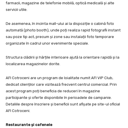
farmacii, magazine de telefonie mobilă, optică medicală și alte
servicii utile.
De asemenea, în incinta mall-ului ai la dispoziție o cabină foto
automată (photo booth), unde poți realiza rapid fotografii instant
sau poze tip act, precum și zone sau instalații foto temporare
organizate în cadrul unor evenimente speciale.
Structura clădirii și hărțile interioare ajută la orientare rapidă și la
localizarea magazinelor dorite.
AFI Cotroceni are un program de loialitate numit AFI VIP Club,
dedicat clienților care vizitează frecvent centrul comercial. Prin
acest program poți beneficia de reduceri în magazine
participante și oferte disponibile în perioadele de campanie.
Detaliile despre înscriere și beneficii sunt afișate pe site-ul oficial
AFI Cotroceni.
Restaurante și cafenele