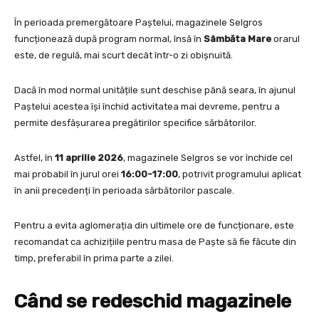
În perioada premergătoare Paștelui, magazinele Selgros
funcționează după program normal, însă în
Sâmbăta Mare
orarul
este, de regulă, mai scurt decât într-o zi obișnuită.
Dacă în mod normal unitățile sunt deschise până seara, în ajunul
Paștelui acestea își închid activitatea mai devreme, pentru a
permite desfășurarea pregătirilor specifice sărbătorilor.
Astfel, în
11 aprilie 2026
, magazinele Selgros se vor închide cel
mai probabil în jurul orei
16:00-17:00
, potrivit programului aplicat
în anii precedenți în perioada sărbătorilor pascale.
Pentru a evita aglomerația din ultimele ore de funcționare, este
recomandat ca achizițiile pentru masa de Paște să fie făcute din
timp, preferabil în prima parte a zilei.
Când se redeschid magazinele