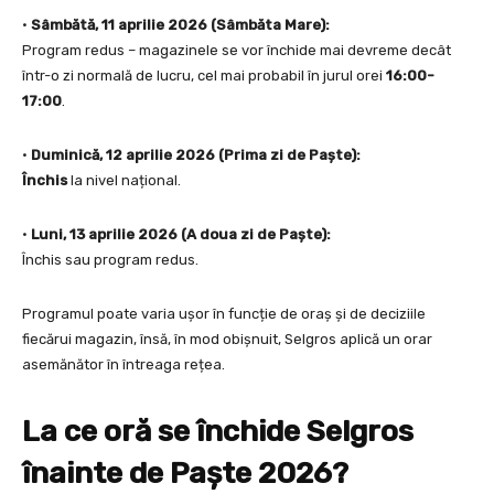
•
Sâmbătă, 11 aprilie 2026 (Sâmbăta Mare):
Program redus – magazinele se vor închide mai devreme decât
într-o zi normală de lucru, cel mai probabil în jurul orei
16:00-
17:00
.
•
Duminică, 12 aprilie 2026 (Prima zi de Paște):
Închis
la nivel național.
•
Luni, 13 aprilie 2026 (A doua zi de Paște):
Închis sau program redus.
Programul poate varia ușor în funcție de oraș și de deciziile
fiecărui magazin, însă, în mod obișnuit, Selgros aplică un orar
asemănător în întreaga rețea.
La ce oră se închide Selgros
înainte de Paște 2026?