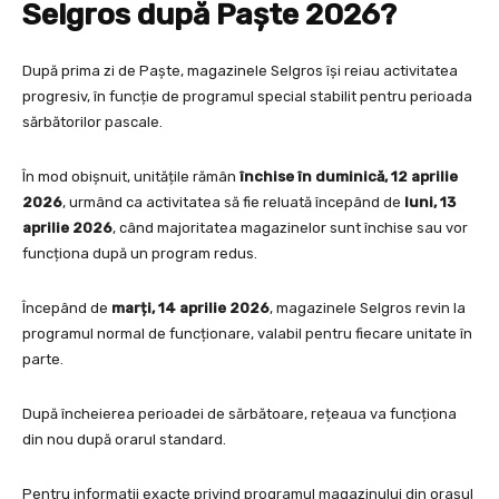
Selgros după Paște 2026?
După prima zi de Paște, magazinele Selgros își reiau activitatea
progresiv, în funcție de programul special stabilit pentru perioada
sărbătorilor pascale.
În mod obișnuit, unitățile rămân
închise în duminică, 12 aprilie
2026
, urmând ca activitatea să fie reluată începând de
luni, 13
aprilie 2026
, când majoritatea magazinelor sunt închise sau vor
funcționa după un program redus.
Începând de
marți, 14 aprilie 2026
, magazinele Selgros revin la
programul normal de funcționare, valabil pentru fiecare unitate în
parte.
După încheierea perioadei de sărbătoare, rețeaua va funcționa
din nou după orarul standard.
Pentru informații exacte privind programul magazinului din orașul