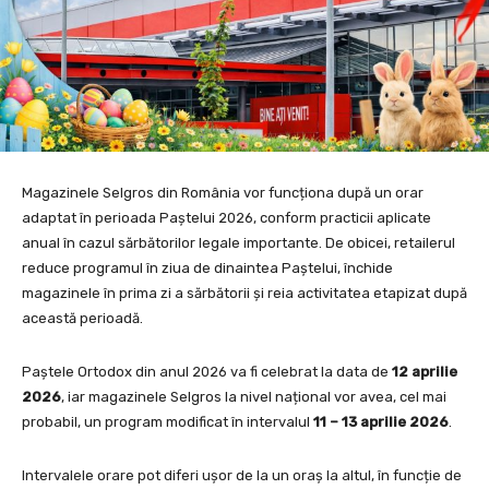
Magazinele Selgros din România vor funcționa după un orar
adaptat în perioada Paștelui 2026, conform practicii aplicate
anual în cazul sărbătorilor legale importante. De obicei, retailerul
reduce programul în ziua de dinaintea Paștelui, închide
magazinele în prima zi a sărbătorii și reia activitatea etapizat după
această perioadă.
Paștele Ortodox din anul 2026 va fi celebrat la data de
12 aprilie
2026
, iar magazinele Selgros la nivel național vor avea, cel mai
probabil, un program modificat în intervalul
11 – 13 aprilie 2026
.
Intervalele orare pot diferi ușor de la un oraș la altul, în funcție de