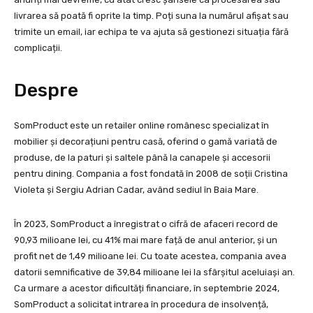
livrarea să poată fi oprite la timp. Poți suna la numărul afișat sau
trimite un email, iar echipa te va ajuta să gestionezi situația fără
complicații.
Despre
SomProduct este un retailer online românesc specializat în
mobilier și decorațiuni pentru casă, oferind o gamă variată de
produse, de la paturi și saltele până la canapele și accesorii
pentru dining. Compania a fost fondată în 2008 de soții Cristina
Violeta și Sergiu Adrian Cadar, având sediul în Baia Mare.
În 2023, SomProduct a înregistrat o cifră de afaceri record de
90,93 milioane lei, cu 41% mai mare față de anul anterior, și un
profit net de 1,49 milioane lei. Cu toate acestea, compania avea
datorii semnificative de 39,84 milioane lei la sfârșitul aceluiași an.
Ca urmare a acestor dificultăți financiare, în septembrie 2024,
SomProduct a solicitat intrarea în procedura de insolvență,