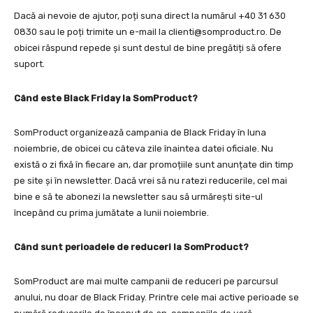
Dacă ai nevoie de ajutor, poți suna direct la numărul +40 31 630
0830 sau le poți trimite un e-mail la
clienti@somproduct.ro
. De
obicei răspund repede și sunt destul de bine pregătiți să ofere
suport.
Când este Black Friday la SomProduct?
SomProduct organizează campania de Black Friday în luna
noiembrie, de obicei cu câteva zile înaintea datei oficiale. Nu
există o zi fixă în fiecare an, dar promoțiile sunt anunțate din timp
pe site și în newsletter. Dacă vrei să nu ratezi reducerile, cel mai
bine e să te abonezi la newsletter sau să urmărești site-ul
începând cu prima jumătate a lunii noiembrie.
Când sunt perioadele de reduceri la SomProduct?
SomProduct are mai multe campanii de reduceri pe parcursul
anului, nu doar de Black Friday. Printre cele mai active perioade se