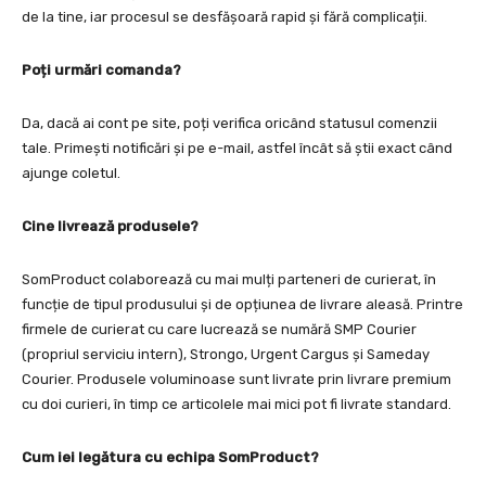
de la tine, iar procesul se desfășoară rapid și fără complicații.
Poți urmări comanda?
Da, dacă ai cont pe site, poți verifica oricând statusul comenzii
tale. Primești notificări și pe e-mail, astfel încât să știi exact când
ajunge coletul.
Cine livrează produsele?
SomProduct colaborează cu mai mulți parteneri de curierat, în
funcție de tipul produsului și de opțiunea de livrare aleasă. Printre
firmele de curierat cu care lucrează se numără SMP Courier
(propriul serviciu intern), Strongo, Urgent Cargus și Sameday
Courier. Produsele voluminoase sunt livrate prin livrare premium
cu doi curieri, în timp ce articolele mai mici pot fi livrate standard.
Cum iei legătura cu echipa SomProduct?