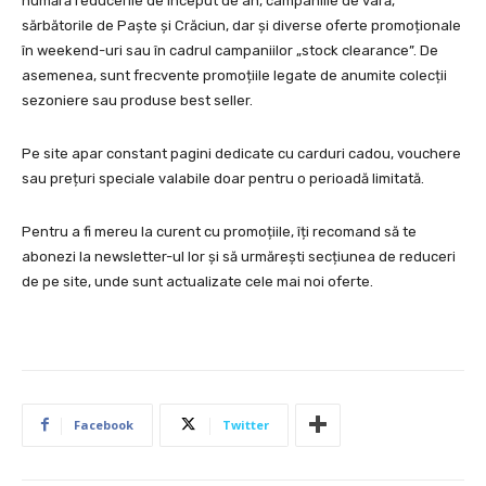
numără reducerile de început de an, campaniile de vară,
sărbătorile de Paște și Crăciun, dar și diverse oferte promoționale
în weekend-uri sau în cadrul campaniilor „stock clearance”. De
asemenea, sunt frecvente promoțiile legate de anumite colecții
sezoniere sau produse best seller.
Pe site apar constant pagini dedicate cu carduri cadou, vouchere
sau prețuri speciale valabile doar pentru o perioadă limitată.
Pentru a fi mereu la curent cu promoțiile, îți recomand să te
abonezi la newsletter-ul lor și să urmărești secțiunea de reduceri
de pe site, unde sunt actualizate cele mai noi oferte.
Facebook
Twitter