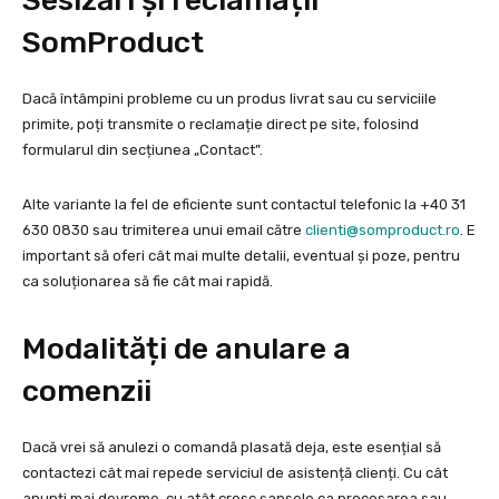
SomProduct
Dacă întâmpini probleme cu un produs livrat sau cu serviciile
primite, poți transmite o reclamație direct pe site, folosind
formularul din secțiunea „Contact”.
Alte variante la fel de eficiente sunt contactul telefonic la +40 31
630 0830 sau trimiterea unui email către
clienti@somproduct.ro
. E
important să oferi cât mai multe detalii, eventual și poze, pentru
ca soluționarea să fie cât mai rapidă.
Modalități de anulare a
comenzii
Dacă vrei să anulezi o comandă plasată deja, este esențial să
contactezi cât mai repede serviciul de asistență clienți. Cu cât
anunți mai devreme, cu atât cresc șansele ca procesarea sau