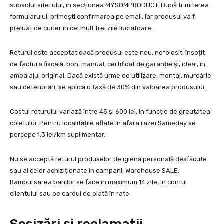
subsolul site-ului, în secțiunea MYSOMPRODUCT. După trimiterea
formularului, primești confirmarea pe email, iar produsul va fi
preluat de curier în cel mult trei zile lucrătoare.
Returul este acceptat dacă produsul este nou, nefolosit, însoțit
de factura fiscală, bon, manual, certificat de garanție și, ideal, în
ambalajul original. Dacă există urme de utilizare, montaj, murdărie
sau deteriorări, se aplică o taxă de 30% din valoarea produsului.
Costul returului variază între 45 și 600 lei, în funcție de greutatea
coletului. Pentru localitățile aflate în afara razei Sameday se
percepe 1,3 lei/km suplimentar.
Nu se acceptă returul produselor de igienă personală desfăcute
sau al celor achiziționate în campanii Warehouse SALE.
Rambursarea banilor se face în maximum 14 zile, în contul
clientului sau pe cardul de plată în rate.
Sesizări și reclamații