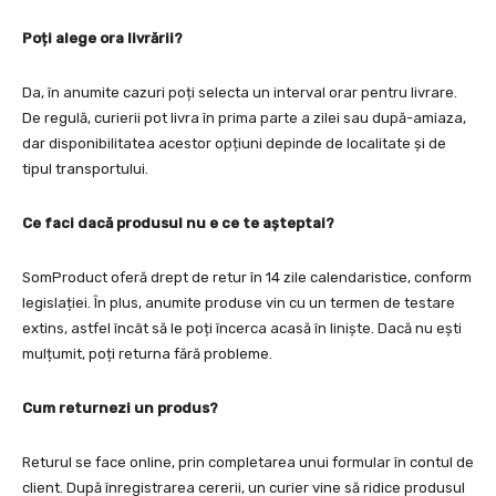
Poți alege ora livrării?
Da, în anumite cazuri poți selecta un interval orar pentru livrare.
De regulă, curierii pot livra în prima parte a zilei sau după-amiaza,
dar disponibilitatea acestor opțiuni depinde de localitate și de
tipul transportului.
Ce faci dacă produsul nu e ce te așteptai?
SomProduct oferă drept de retur în 14 zile calendaristice, conform
legislației. În plus, anumite produse vin cu un termen de testare
extins, astfel încât să le poți încerca acasă în liniște. Dacă nu ești
mulțumit, poți returna fără probleme.
Cum returnezi un produs?
Returul se face online, prin completarea unui formular în contul de
client. După înregistrarea cererii, un curier vine să ridice produsul