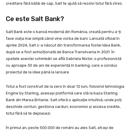
creditare fără bătăi de cap, Salt te ajută să rezolvi totul fără stres.
Ce este Salt Bank?
Salt Bank este o bancă modernă din România, creată pentru a-ți
face viața mai simplă când vine vorba de bani. Lansată oficial în
aprilie 2024, Salt s-a născut din transformarea fostei Idea Bank,
după ce a fost achiziționată de Banca Transilvania în 2021. În
spatele acestei schimbări se află Gabriela Nistor, o profesionistă
cu aproape 30 de ani de experiență în banking, care a condus
proiectul de la idee până la lansare.
Totul a fost construit de la zero în doar 12 luni, folosind tehnologia
Engine by Starling, aceeași platformă care stă la baza Starling
Bank din Marea Britanie. Salt oferă o aplicație intuitivă, unde poți
deschide conturi, gestiona carduri, economisi și accesa credite,
totul fără să te deplasezi.
În primul an, peste 500.000 de români au ales Salt, atrași de