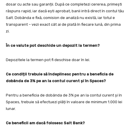
dosar cu acte sau garanții. După ce completezi cererea, primești
răspuns rapid, iar dacă ești aprobat, banii intră direct în contul tău
Salt. Dobânda e fixă, comision de analiză nu există, iar totul e
transparent – vezi exact cât ai de plată în fiecare lună, din prima
zi.
În ce valute pot deschide un depozit la termen?
Depozitele la termen pot fi deschise doar în lei.
Ce condiții trebuie să îndeplinesc pentru a beneficia de
dobânda de 3% pe an la contul curent și în Spaces?
Pentru a beneficia de dobânda de 3% pe an la contul curent și în
Spaces, trebuie să efectuezi plăți în valoare de minimum 1.000 lei
lunar.
Ce beneficii am dacă folosesc Salt Bank?