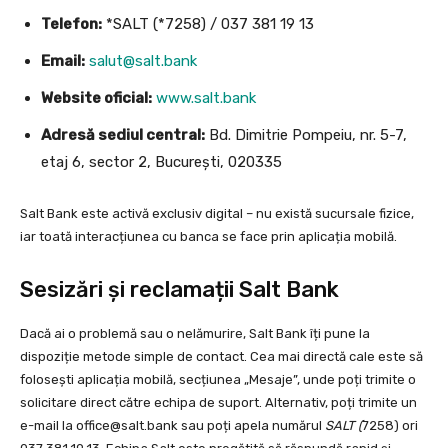
Telefon:
*SALT (*7258) / 037 381 19 13
Email:
salut@salt.bank
Website oficial:
www.salt.bank
Adresă sediul central:
Bd. Dimitrie Pompeiu, nr. 5-7,
etaj 6, sector 2, București, 020335
Salt Bank este activă exclusiv digital – nu există sucursale fizice,
iar toată interacțiunea cu banca se face prin aplicația mobilă.
Sesizări și reclamații Salt Bank
Dacă ai o problemă sau o nelămurire, Salt Bank îți pune la
dispoziție metode simple de contact. Cea mai directă cale este să
folosești aplicația mobilă, secțiunea „Mesaje”, unde poți trimite o
solicitare direct către echipa de suport. Alternativ, poți trimite un
e-mail la
office@salt.bank
sau poți apela numărul
SALT (
7258) ori