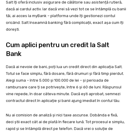
Salt îți oferă inclusiv asigurare de călătorie sau asistență rutieră,
dacă ai cardul activ. Iar dacă vrei să vezi tot ce se întâmplă cu banii
tăi, ai acces la myBank – platforma unde îți gestionezi contul
oricând. Salt înseamnă banking fără complicații, exact așa cum îți
dorești.
Cum aplici pentru un credit la Salt
Bank
Dacă ai nevoie de bani, poți lua un credit direct din aplicația Salt.
Totul se face simplu, fără dosare, fără drumuri și fără timp pierdut.
Alegi suma – între 5.000 și 100.000 de lei – și perioada de
rambursare care ți se potrivește, între 6 și 60 de luni. Răspunsul
vine repede, în doar câteva minute. Dacă ești aprobat, semnezi
contractul direct în aplicație și banii ajung imediat în contul tău.
Nu ai comision de analiză și nici taxe ascunse. Dobânda e fixă,
deci știi exact cât ai de plată în fiecare lună. Tot procesul e simplu,
rapid și se întâmplă direct pe telefon. Dacă vrei o soluție de