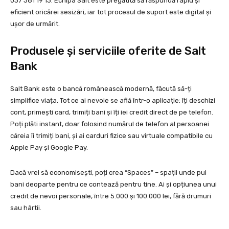
037 381 19 13. Echipa Salt este pregătită să răspundă rapid și
eficient oricărei sesizări, iar tot procesul de suport este digital și
ușor de urmărit.
Produsele și serviciile oferite de Salt
Bank
Salt Bank este o bancă românească modernă, făcută să-ți
simplifice viața. Tot ce ai nevoie se află într-o aplicație: îți deschizi
cont, primești card, trimiți bani și îți iei credit direct de pe telefon.
Poți plăti instant, doar folosind numărul de telefon al persoanei
căreia îi trimiți bani, și ai carduri fizice sau virtuale compatibile cu
Apple Pay și Google Pay.
Dacă vrei să economisești, poți crea “Spaces” – spații unde pui
bani deoparte pentru ce contează pentru tine. Ai și opțiunea unui
credit de nevoi personale, între 5.000 și 100.000 lei, fără drumuri
sau hârtii.