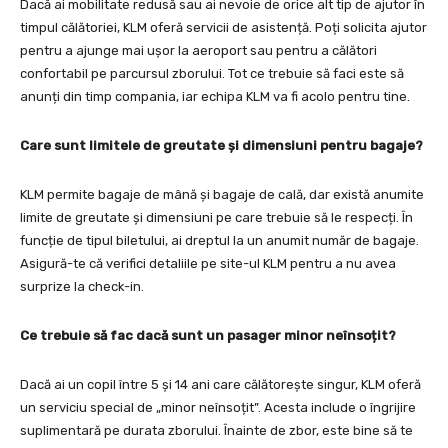
Dacă ai mobilitate redusă sau ai nevoie de orice alt tip de ajutor în
timpul călătoriei, KLM oferă servicii de asistență. Poți solicita ajutor
pentru a ajunge mai ușor la aeroport sau pentru a călători
confortabil pe parcursul zborului. Tot ce trebuie să faci este să
anunți din timp compania, iar echipa KLM va fi acolo pentru tine.
Care sunt limitele de greutate și dimensiuni pentru bagaje?
KLM permite bagaje de mână și bagaje de cală, dar există anumite
limite de greutate și dimensiuni pe care trebuie să le respecți. În
funcție de tipul biletului, ai dreptul la un anumit număr de bagaje.
Asigură-te că verifici detaliile pe site-ul KLM pentru a nu avea
surprize la check-in.
Ce trebuie să fac dacă sunt un pasager minor neînsoțit?
Dacă ai un copil între 5 și 14 ani care călătorește singur, KLM oferă
un serviciu special de „minor neînsoțit”. Acesta include o îngrijire
suplimentară pe durata zborului. Înainte de zbor, este bine să te