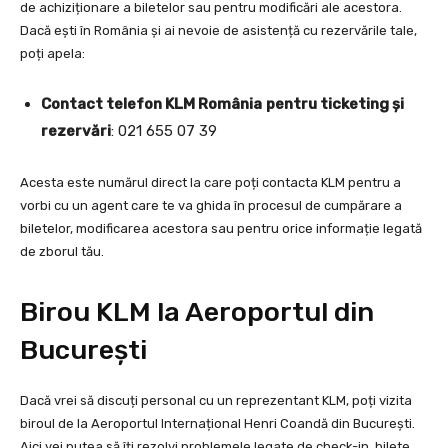
de achiziționare a biletelor sau pentru modificări ale acestora.
Dacă ești în România și ai nevoie de asistență cu rezervările tale,
poți apela:
Contact telefon KLM România
pentru ticketing și
rezervări
: 021 655 07 39
Acesta este numărul direct la care poți contacta KLM pentru a
vorbi cu un agent care te va ghida în procesul de cumpărare a
biletelor, modificarea acestora sau pentru orice informație legată
de zborul tău.
Birou KLM la Aeroportul din
București
Dacă vrei să discuți personal cu un reprezentant KLM, poți vizita
biroul de la Aeroportul Internațional Henri Coandă din București.
Aici vei putea să îți rezolvi problemele legate de check-in, bilete