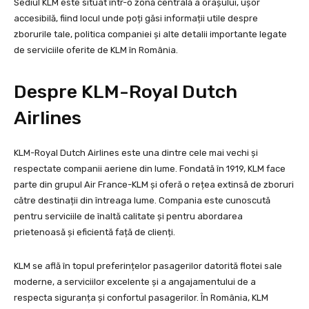
Sediul KLM este situat într-o zonă centrală a orașului, ușor
accesibilă, fiind locul unde poți găsi informații utile despre
zborurile tale, politica companiei și alte detalii importante legate
de serviciile oferite de KLM în România.
Despre KLM-Royal Dutch
Airlines
KLM-Royal Dutch Airlines este una dintre cele mai vechi și
respectate companii aeriene din lume. Fondată în 1919, KLM face
parte din grupul Air France-KLM și oferă o rețea extinsă de zboruri
către destinații din întreaga lume. Compania este cunoscută
pentru serviciile de înaltă calitate și pentru abordarea
prietenoasă și eficientă față de clienți.
KLM se află în topul preferințelor pasagerilor datorită flotei sale
moderne, a serviciilor excelente și a angajamentului de a
respecta siguranța și confortul pasagerilor. În România, KLM