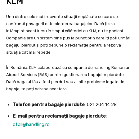
KLM
Una dintre cele mai frecvente situații neplăcute cu care se
confruntă pasagerii este pierderea bagajelor. Dacă ți s-a
întâmplat acest lucru în timpul călătoriei cu KLM, nu te panica!
Compania are un sistem bine pus la punct prin care îți poți urmări
bagajul pierdut și poți depune o reclamație pentru a rezolva
situația cât mai repede.
În România, KLM colaborează cu compania de handling Romanian
Airport Services (RAS) pentru gestionarea bagajelor pierdute.
Dacă bagajul tău a fost pierdut sau ai alte probleme legate de
bagaje, te poți adresa acestora:
Telefon pentru bagaje pierdute
: 021 204 14 28
E-mail pentru reclamații bagaje pierdute
:
otpll@handling.ro