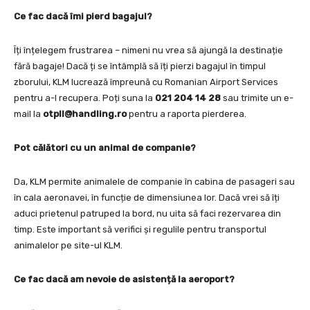
Ce fac dacă îmi pierd bagajul?
Îți înțelegem frustrarea – nimeni nu vrea să ajungă la destinație
fără bagaje! Dacă ți se întâmplă să îți pierzi bagajul în timpul
zborului, KLM lucrează împreună cu Romanian Airport Services
pentru a-l recupera. Poți suna la
021 204 14 28
sau trimite un e-
mail la
otpll@handling.ro
pentru a raporta pierderea.
Pot călători cu un animal de companie?
Da, KLM permite animalele de companie în cabina de pasageri sau
în cala aeronavei, în funcție de dimensiunea lor. Dacă vrei să îți
aduci prietenul patruped la bord, nu uita să faci rezervarea din
timp. Este important să verifici și regulile pentru transportul
animalelor pe site-ul KLM.
Ce fac dacă am nevoie de asistență la aeroport?