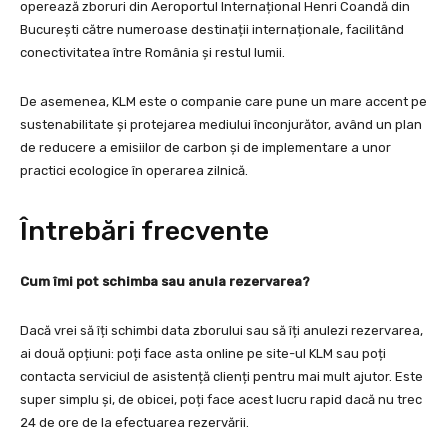
operează zboruri din Aeroportul Internațional Henri Coandă din
București către numeroase destinații internaționale, facilitând
conectivitatea între România și restul lumii.
De asemenea, KLM este o companie care pune un mare accent pe
sustenabilitate și protejarea mediului înconjurător, având un plan
de reducere a emisiilor de carbon și de implementare a unor
practici ecologice în operarea zilnică.
Întrebări frecvente
Cum îmi pot schimba sau anula rezervarea?
Dacă vrei să îți schimbi data zborului sau să îți anulezi rezervarea,
ai două opțiuni: poți face asta online pe site-ul KLM sau poți
contacta serviciul de asistență clienți pentru mai mult ajutor. Este
super simplu și, de obicei, poți face acest lucru rapid dacă nu trec
24 de ore de la efectuarea rezervării.