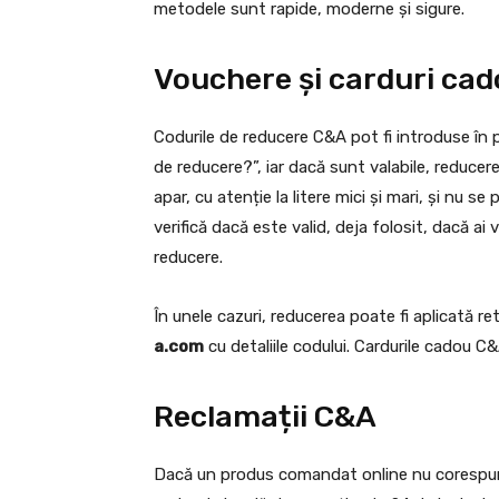
metodele sunt rapide, moderne și sigure.
Vouchere și carduri ca
Codurile de reducere C&A pot fi introduse în p
de reducere?”, iar dacă sunt valabile, reducer
apar, cu atenție la litere mici și mari, și nu 
verifică dacă este valid, deja folosit, dacă ai
reducere.
În unele cazuri, reducerea poate fi aplicată re
a.com
cu detaliile codului. Cardurile cadou C&
Reclamații C&A
Dacă un produs comandat online nu corespunde