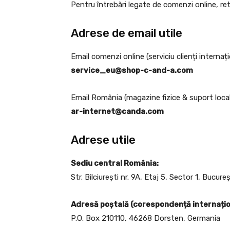
Pentru întrebări legate de comenzi online, retu
Adrese de email utile
Email comenzi online (serviciu clienți internați
service_eu@shop-c-and-a.com
Email România (magazine fizice & suport local
ar-internet@canda.com
Adrese utile
Sediu central România:
Str. Bilciurești nr. 9A, Etaj 5, Sector 1, Bucure
Adresă poștală (corespondență internațio
P.O. Box 210110, 46268 Dorsten, Germania