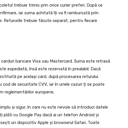
oletul trebuie trimis prin orice curier preferi. După ce
nfirmare, iar suma achitată îți va fi rambursată prin
re. Retururile trebuie făcute separat, pentru fiecare
nd carduri bancare Visa sau Mastercard. Suma este retrasă
te expediată, însă este rezervată în prealabil. Dacă
restituită pe același card, după procesarea returului.
i cod de securitate CVV, iar în unele cazuri ți se poate
rm reglementărilor europene.
implu și sigur, în care nu este nevoie să introduci datele
i plăti cu Google Pay dacă ai un telefon Android și
sești un dispozitiv Apple și browserul Safari. Toate