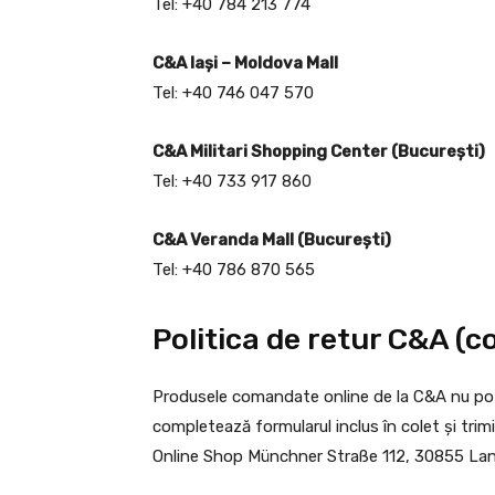
Tel: +40 784 213 774
C&A Iași – Moldova Mall
Tel: +40 746 047 570
C&A Militari Shopping Center (București)
Tel: +40 733 917 860
C&A Veranda Mall (București)
Tel: +40 786 870 565
Politica de retur C&A (c
Produsele comandate online de la C&A nu pot f
completează formularul inclus în colet și trim
Online Shop Münchner Straße 112, 30855 La