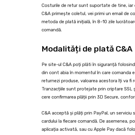
Costurile de retur sunt suportate de tine, iar c
C&A primește coletul, vei primi un email de co
metoda de plată inițială, în 8–10 zile lucrătoa
comandă.
Modalități de plată C&A
Pe site-ul C&A poți plăti în siguranță folosi
din cont abia în momentul în care comanda es
returnezi produse, valoarea acestora îți va fi 
Tranzacțiile sunt protejate prin criptare SSL ș
cere confirmarea plății prin 3D Secure, confo
C&A acceptă și plăți prin PayPal, un serviciu s
cardului la fiecare comandă. De asemenea, poț
aplicația activată, sau cu Apple Pay dacă folo