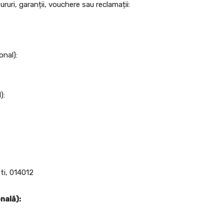
ruri, garanții, vouchere sau reclamații:
onal):
):
ști, 014012
nală):