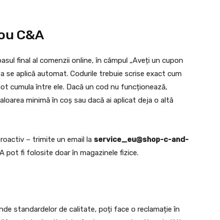
dou C&A
asul final al comenzii online, în câmpul „Aveți un cupon
ea se aplică automat. Codurile trebuie scrise exact cum
se pot cumula între ele. Dacă un cod nu funcționează,
 valoarea minimă în coș sau dacă ai aplicat deja o altă
troactiv – trimite un email la
service_eu@shop-c-and-
A pot fi folosite doar în magazinele fizice.
 standardelor de calitate, poți face o reclamație în