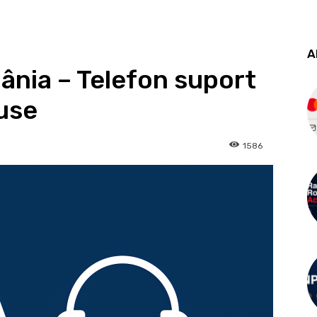
A
nia – Telefon suport
duse
1586