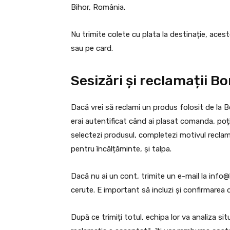
Bihor, România.
Nu trimite colete cu plata la destinație, acest
sau pe card.
Sesizări și reclamații B
Dacă vrei să reclami un produs folosit de la 
erai autentificat când ai plasat comanda, poț
selectezi produsul, completezi motivul reclama
pentru încălțăminte, și talpa.
Dacă nu ai un cont, trimite un e-mail la
info@
cerute. E important să incluzi și confirmarea d
După ce trimiți totul, echipa lor va analiza si