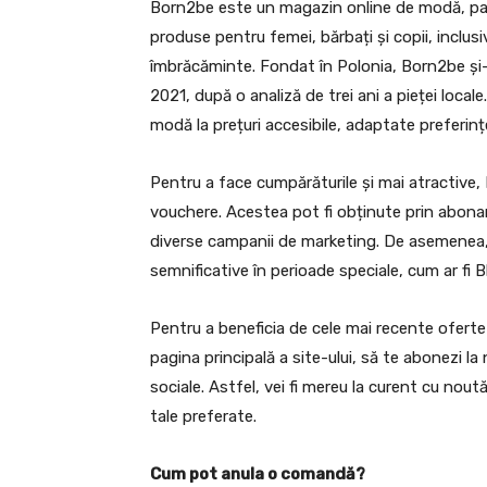
Born2be este un magazin online de modă, par
produse pentru femei, bărbați și copii, inclu
îmbrăcăminte. Fondat în Polonia, Born2be și-a
2021, după o analiză de trei ani a pieței local
modă la prețuri accesibile, adaptate preferințel
Pentru a face cumpărăturile și mai atractive
vouchere. Acestea pot fi obținute prin abonar
diverse campanii de marketing. De asemenea, 
semnificative în perioade speciale, cum ar fi B
Pentru a beneficia de cele mai recente ofert
pagina principală a site-ului, să te abonezi la
sociale. Astfel, vei fi mereu la curent cu noută
tale preferate.
Cum pot anula o comandă?