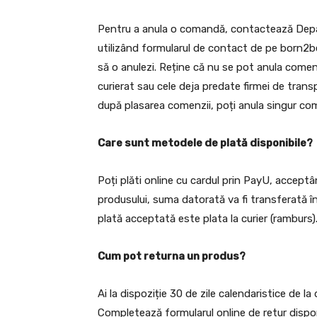
Pentru a anula o comandă, contactează Depart
utilizând formularul de contact de pe born2b
să o anulezi. Reține că nu se pot anula comen
curierat sau cele deja predate firmei de tran
după plasarea comenzii, poți anula singur coma
Care sunt metodele de plată disponibile?
Poți plăti online cu cardul prin PayU, acceptân
produsului, suma datorată va fi transferată îna
plată acceptată este plata la curier (ramburs)
Cum pot returna un produs?
Ai la dispoziție 30 de zile calendaristice de l
Completează formularul online de retur disponi