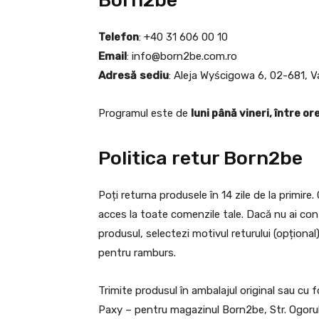
Born2be
Telefon
: +40 31 606 00 10
Email
:
info@born2be.com.ro
Adresă
sediu
: Aleja Wyścigowa 6, 02-681, V
Programul este de
luni până vineri, între or
Politica retur Born2be
Poți returna produsele în 14 zile de la primire.
acces la toate comenzile tale. Dacă nu ai cont
produsul, selectezi motivul returului (opțional) ș
pentru ramburs.
Trimite produsul în ambalajul original sau cu 
Paxy – pentru magazinul Born2be, Str. Ogorulu