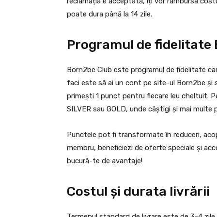
reclamația e acceptată, îți vor rambursa costu
poate dura până la 14 zile.
Programul de fidelitate
Born2be Club este programul de fidelitate car
faci este să ai un cont pe site-ul Born2be și 
primești 1 punct pentru fiecare leu cheltuit. 
SILVER sau GOLD, unde câștigi și mai multe 
Punctele pot fi transformate în reduceri, aco
membru, beneficiezi de oferte speciale și acces
bucură-te de avantaje!
Costul și durata livrării
Termenul standard de livrare este de 3-4 zile