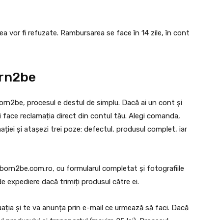
ea vor fi refuzate. Rambursarea se face în 14 zile, în cont
orn2be
Born2be, procesul e destul de simplu. Dacă ai un cont și
i face reclamația direct din contul tău. Alegi comanda,
ției și atașezi trei poze: defectul, produsul complet, iar
born2be.com.ro
, cu formularul completat și fotografiile
e expediere dacă trimiți produsul către ei.
tuația și te va anunța prin e-mail ce urmează să faci. Dacă