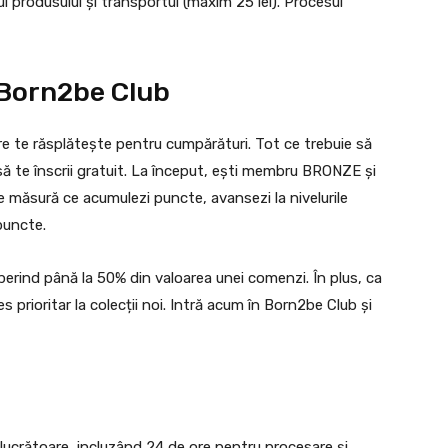
l produsului și transportul (maxim 25 lei). Procesul
 Born2be Club
e te răsplătește pentru cumpărături. Tot ce trebuie să
să te înscrii gratuit. La început, ești membru BRONZE și
Pe măsură ce acumulezi puncte, avansezi la nivelurile
puncte.
perind până la 50% din valoarea unei comenzi. În plus, ca
 prioritar la colecții noi. Intră acum în Born2be Club și
 lucrătoare, incluzând 24 de ore pentru procesare și