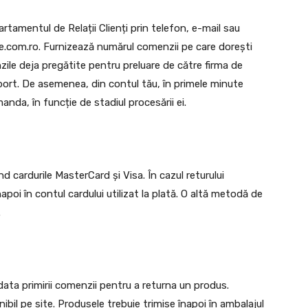
amentul de Relații Clienți prin telefon, e-mail sau
e.com.ro. Furnizează numărul comenzii pe care dorești
zile deja pregătite pentru preluare de către firma de
sport. De asemenea, din contul tău, în primele minute
nda, în funcție de stadiul procesării ei.
d cardurile MasterCard și Visa. În cazul returului
poi în contul cardului utilizat la plată. O altă metodă de
.
a data primirii comenzii pentru a returna un produs.
bil pe site. Produsele trebuie trimise înapoi în ambalajul