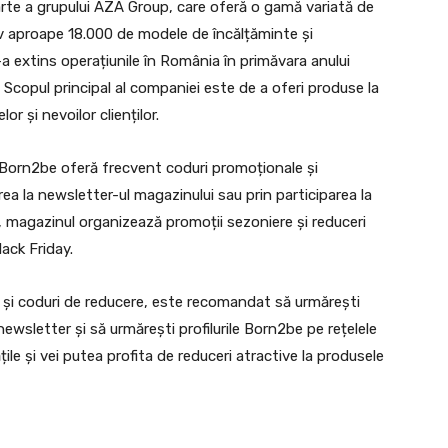
te a grupului AZA Group, care oferă o gamă variată de
siv aproape 18.000 de modele de încălțăminte și
 extins operațiunile în România în primăvara anului
e. Scopul principal al companiei este de a oferi produse la
or și nevoilor clienților.
, Born2be oferă frecvent coduri promoționale și
ea la newsletter-ul magazinului sau prin participarea la
magazinul organizează promoții sezoniere și reduceri
lack Friday.
e și coduri de reducere, este recomandat să urmărești
 newsletter și să urmărești profilurile Born2be pe rețelele
țile și vei putea profita de reduceri atractive la produsele