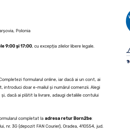
arșovia, Polonia
ele 9:00 și 17:00
, cu excepția zilelor libere legale.
 Completezi formularul online, iar dacă ai un cont, ai
, introduci doar e-mailul și numărul comenzii. Alegi
i, dacă ai plătit la livrare, adaugi detaliile contului
formularul completat la
adresa retur Born2be
:
i, nr. 3G (depozit FAN Courier), Oradea, 410554, jud.