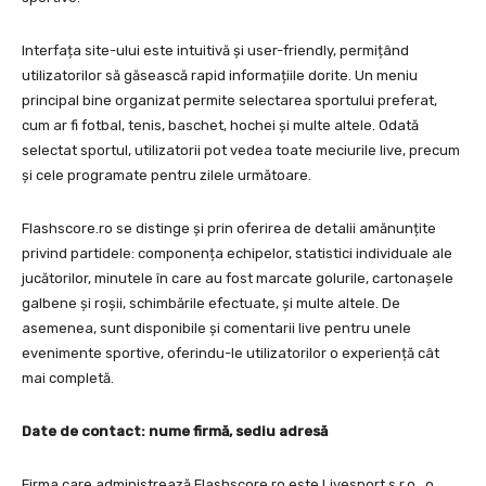
Interfața site-ului este intuitivă și user-friendly, permițând
utilizatorilor să găsească rapid informațiile dorite. Un meniu
principal bine organizat permite selectarea sportului preferat,
cum ar fi fotbal, tenis, baschet, hochei și multe altele. Odată
selectat sportul, utilizatorii pot vedea toate meciurile live, precum
și cele programate pentru zilele următoare.
Flashscore.ro se distinge și prin oferirea de detalii amănunțite
privind partidele: componența echipelor, statistici individuale ale
jucătorilor, minutele în care au fost marcate golurile, cartonașele
galbene și roșii, schimbările efectuate, și multe altele. De
asemenea, sunt disponibile și comentarii live pentru unele
evenimente sportive, oferindu-le utilizatorilor o experiență cât
mai completă.
Date de contact: nume firmă, sediu adresă
Firma care administrează Flashscore.ro este Livesport s.r.o., o