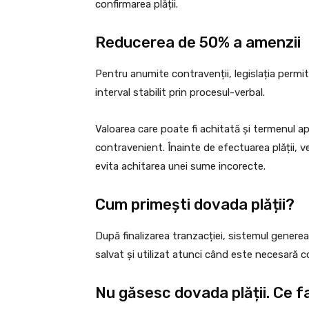
confirmarea plății.
Reducerea de 50% a amenzii
Pentru anumite contravenții, legislația permi
interval stabilit prin procesul-verbal.
Valoarea care poate fi achitată și termenul a
contravenient. Înainte de efectuarea plății, ve
evita achitarea unei sume incorecte.
Cum primești dovada plății?
După finalizarea tranzacției, sistemul genere
salvat și utilizat atunci când este necesară c
Nu găsesc dovada plății. Ce f