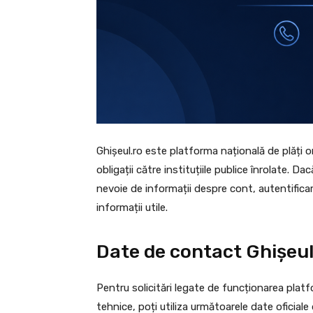
Ghișeul.ro este platforma națională de plăți o
obligații către instituțiile publice înrolate. D
nevoie de informații despre cont, autentificare
informații utile.
Date de contact Ghișeul
Pentru solicitări legate de funcționarea platfo
tehnice, poți utiliza următoarele date oficiale