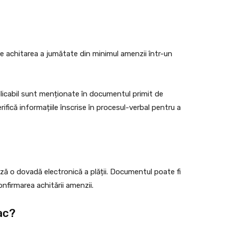
te achitarea a jumătate din minimul amenzii într-un
plicabil sunt menționate în documentul primit de
rifică informațiile înscrise în procesul-verbal pentru a
ază o dovadă electronică a plății. Documentul poate fi
onfirmarea achitării amenzii.
ac?