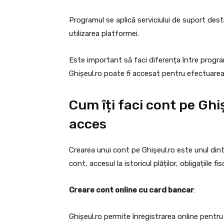
Programul se aplică serviciului de suport desti
utilizarea platformei.
Este important să faci diferența între program
Ghișeul.ro poate fi accesat pentru efectuarea p
Cum îți faci cont pe Ghiș
acces
Crearea unui cont pe Ghișeul.ro este unul din
cont, accesul la istoricul plăților, obligațiile fis
Creare cont online cu card bancar
:
Ghișeul.ro permite înregistrarea online pentr