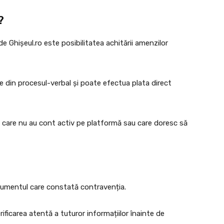
?
de Ghișeul.ro este posibilitatea achitării amenzilor
te din procesul-verbal și poate efectua plata direct
 care nu au cont activ pe platformă sau care doresc să
cumentul care constată contravenția.
ificarea atentă a tuturor informațiilor înainte de