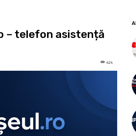
A
o – telefon asistență
626