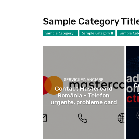
Sample Category Titl
Sample Category I
Sample Category II
Sample Cate
SERVICII FINANCIARE
C
Contact Mastercard
România – Telefon
urgențe, probleme card