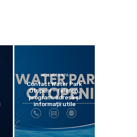
WELLNESS SPA
Contact Water Park
Otopeni – Telefon,
program, adresă și
i
informații utile