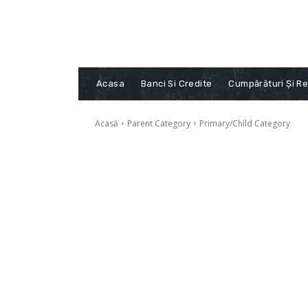
Acasa
Banci Si Credite
Cumpărături Și Re
Acasă
Parent Category
Primary/Child Category