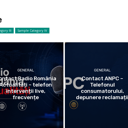
e
gory III
Sample Category IV
GENERAL
GENERAL
ontact Radio România
Contact ANPC –
Actualități – telefon
Telefonul
intervenții live,
consumatorului,
frecvențe
depunere reclamați