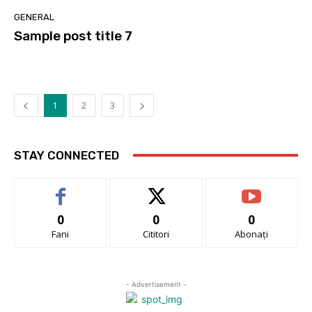
GENERAL
Sample post title 7
1
2
3
STAY CONNECTED
0
0
0
Fani
Cititori
Abonați
- Advertisement -