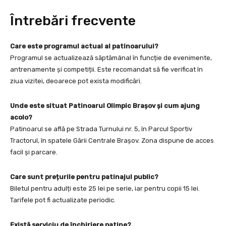
Întrebări frecvente
Care este programul actual al patinoarului?
Programul se actualizează săptămânal în funcție de evenimente,
antrenamente și competiții. Este recomandat să fie verificat în
ziua vizitei, deoarece pot exista modificări.
Unde este situat Patinoarul Olimpic Brașov și cum ajung
acolo?
Patinoarul se află pe Strada Turnului nr. 5, în Parcul Sportiv
Tractorul, în spatele Gării Centrale Brașov. Zona dispune de acces
facil și parcare.
Care sunt prețurile pentru patinajul public?
Biletul pentru adulți este 25 lei pe serie, iar pentru copii 15 lei.
Tarifele pot fi actualizate periodic.
Există serviciu de închiriere patine?