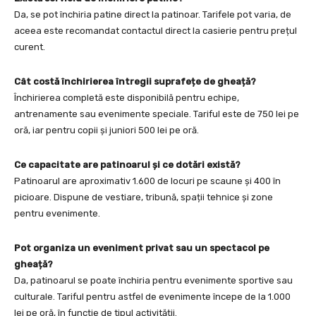
Da, se pot închiria patine direct la patinoar. Tarifele pot varia, de
aceea este recomandat contactul direct la casierie pentru prețul
curent.
Cât costă închirierea întregii suprafețe de gheață?
Închirierea completă este disponibilă pentru echipe,
antrenamente sau evenimente speciale. Tariful este de 750 lei pe
oră, iar pentru copii și juniori 500 lei pe oră.
Ce capacitate are patinoarul și ce dotări există?
Patinoarul are aproximativ 1.600 de locuri pe scaune și 400 în
picioare. Dispune de vestiare, tribună, spații tehnice și zone
pentru evenimente.
Pot organiza un eveniment privat sau un spectacol pe
gheață?
Da, patinoarul se poate închiria pentru evenimente sportive sau
culturale. Tariful pentru astfel de evenimente începe de la 1.000
lei pe oră, în funcție de tipul activității.