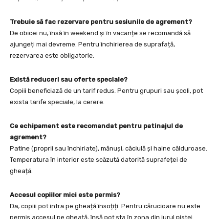
Trebuie să fac rezervare pentru sesiunile de agrement?
De obicei nu, însă în weekend și în vacanțe se recomandă să
ajungeți mai devreme. Pentru închirierea de suprafață,
rezervarea este obligatorie.
Există reduceri sau oferte speciale?
Copiii beneficiază de un tarif redus. Pentru grupuri sau școli, pot
exista tarife speciale, la cerere.
Ce echipament este recomandat pentru patinajul de
agrement?
Patine (proprii sau închiriate), mănuși, căciulă și haine călduroase.
Temperatura în interior este scăzută datorită suprafeței de
gheață.
Accesul copiilor mici este permis?
Da, copiii pot intra pe gheață însoțiți. Pentru cărucioare nu este
permis accesul pe gheață, însă pot sta în zona din jurul pistei.