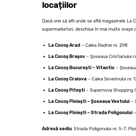
locațiilor
Dacă vrei să afli unde se află magazinele La
supermarketuri, deschise în mai multe orașe di
La Cocoș Arad
– Calea Radnei nr. 298
La Cocoș Brașov
– Șoseaua Cristianului nr
La Cocoș București – Vitantis
– Șoseaua
La Cocoș Craiova
– Calea Severinului nr. 
La Cocoș Pitești
– Supernova Shopping 
La Cocoș Ploiești – Șoseaua Vestului
– Ș
La Cocoș Ploiești – Strada Poligonului
–
Adresă sediu
: Strada Poligonului nr. 5-7, Plo