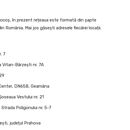
 Cocoș, în prezent rețeaua este formată din șapte
n România. Mai jos găsești adresele fiecărei locații.
. 7
 Vitan-Bârzești nr. 7A
129
Center, DN65B, Geamăna
oseaua Vestului nr. 21
 Strada Poligonului nr. 5-7
iești, județul Prahova