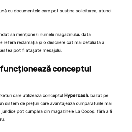
eună cu documentele care pot susține solicitarea, atunci
andat să menționezi numele magazinului, data
se referă reclamația și o descriere cât mai detaliată a
acestea pot fi atașate mesajului.
funcționează conceptul
eturi care utilizează conceptul
Hypercash
, bazat pe
pe un sistem de prețuri care avantajează cumpărăturile mai
e juridice pot cumpăra din magazinele La Cocoș, fără a fi
ru.