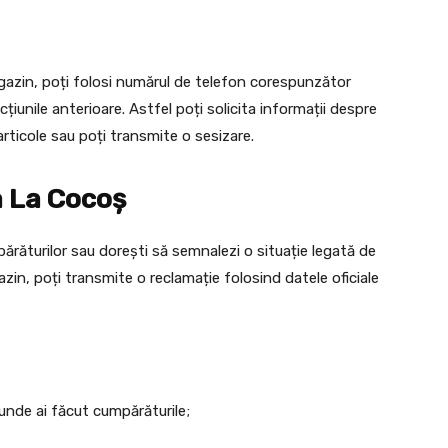
azin, poți folosi numărul de telefon corespunzător
țiunile anterioare. Astfel poți solicita informații despre
rticole sau poți transmite o sesizare.
a La Cocoș
răturilor sau dorești să semnalezi o situație legată de
azin, poți transmite o reclamație folosind datele oficiale
nde ai făcut cumpărăturile;