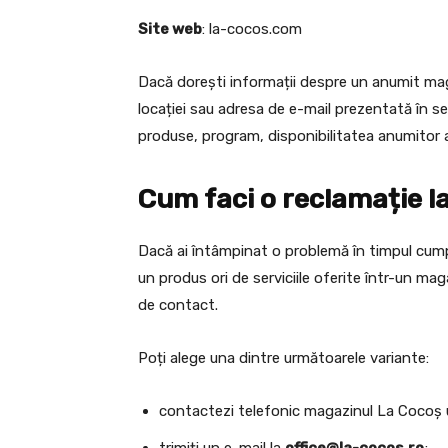
Site web
: la-cocos.com
Dacă dorești informații despre un anumit mag
locației sau adresa de e-mail prezentată în sec
produse, program, disponibilitatea anumitor a
Cum faci o reclamație l
Dacă ai întâmpinat o problemă în timpul cumpă
un produs ori de serviciile oferite într-un mag
de contact.
Poți alege una dintre următoarele variante:
contactezi telefonic magazinul La Cocoș u
trimiți un e-mail la
office@la-cocos.ro
;