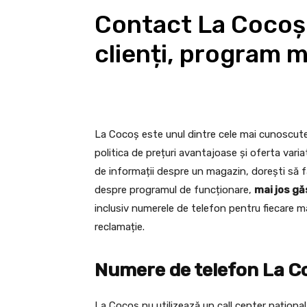
Contact La Cocoș.
clienți, program 
La Cocoș este unul dintre cele mai cunoscute
politica de prețuri avantajoase și oferta vari
de informații despre un magazin, dorești să f
despre programul de funcționare,
mai jos gă
inclusiv numerele de telefon pentru fiecare ma
reclamație.
Numere de telefon La Coc
La Cocoș nu utilizează un call center naționa