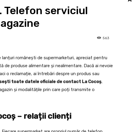
 Telefon serviciul
magazine
563
 lanțuri românești de supermarketuri, apreciat pentru
ată de produse alimentare și nealimentare. Dacă ai nevoie
aci o reclamație, ai întrebări despre un produs sau
sești toate datele oficiale de contact La Cocoș
,
gazin și modalitățile prin care poți transmite o
oș – relații clienți
l. Fiecare supermarket are propriul număr de telefon,