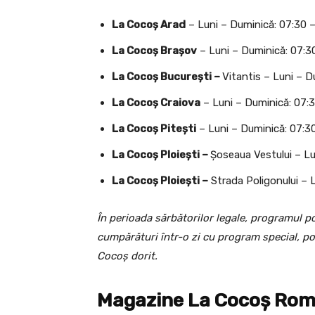
La Cocoș Arad
– Luni – Duminică: 07:30 
La Cocoș Brașov
– Luni – Duminică: 07:3
La Cocoș București –
Vitantis – Luni – D
La Cocoș Craiova
– Luni – Duminică: 07:
La Cocoș Pitești
– Luni – Duminică: 07:3
La Cocoș Ploiești –
Șoseaua Vestului – Lu
La Cocoș Ploiești –
Strada Poligonului – 
În perioada sărbătorilor legale, programul po
cumpărături într-o zi cu program special, po
Cocoș dorit.
Magazine La Cocoș Româ