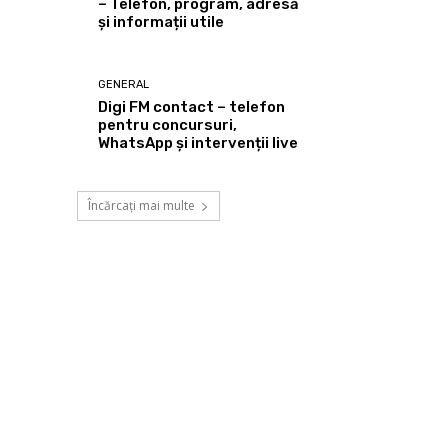
– Telefon, program, adresă
și informații utile
GENERAL
Digi FM contact – telefon
pentru concursuri,
WhatsApp și intervenții live
Încărcați mai multe