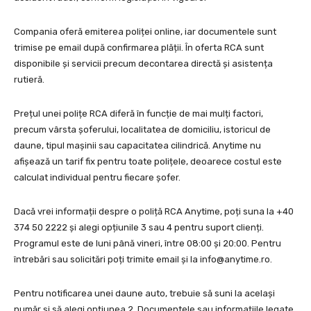
Compania oferă emiterea poliței online, iar documentele sunt
trimise pe email după confirmarea plății. În oferta RCA sunt
disponibile și servicii precum decontarea directă și asistența
rutieră.
Prețul unei polițe RCA diferă în funcție de mai mulți factori,
precum vârsta șoferului, localitatea de domiciliu, istoricul de
daune, tipul mașinii sau capacitatea cilindrică. Anytime nu
afișează un tarif fix pentru toate polițele, deoarece costul este
calculat individual pentru fiecare șofer.
Dacă vrei informații despre o poliță RCA Anytime, poți suna la +40
374 50 2222 și alegi opțiunile 3 sau 4 pentru suport clienți.
Programul este de luni până vineri, între 08:00 și 20:00. Pentru
întrebări sau solicitări poți trimite email și la
info@anytime.ro
.
Pentru notificarea unei daune auto, trebuie să suni la același
număr și să alegi opțiunea 2. Documentele sau informațiile legate