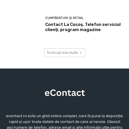
CUMPĂRĂTURI ȘI RETAIL
Contact La Cocoș. Telefon serviciul
clienți, program magazine
Încărcați mai multe
econtact.ro este un ghid online complet, care îți pune la dispoziție
rapid și ușor toate datele de contact de care ai nevoie. Găsești
aici numere de telefon, adrese email și alte informații utile pentru