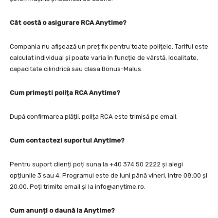
Cât costă o asigurare RCA Anytime?
Compania nu afișează un preț fix pentru toate polițele. Tariful este
calculat individual și poate varia în funcție de vârstă, localitate,
capacitate cilindrică sau clasa Bonus-Malus.
Cum primești polița RCA Anytime?
După confirmarea plății, polița RCA este trimisă pe email.
Cum contactezi suportul Anytime?
Pentru suport clienți poți suna la +40 374 50 2222 și alegi
opțiunile 3 sau 4. Programul este de luni până vineri, între 08:00 și
20:00. Poți trimite email și la
info@anytime.ro
.
Cum anunți o daună la Anytime?