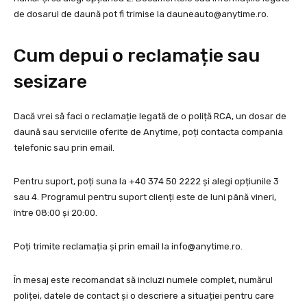
de dosarul de daună pot fi trimise la
dauneauto@anytime.ro
.
Cum depui o reclamație sau
sesizare
Dacă vrei să faci o reclamație legată de o poliță RCA, un dosar de
daună sau serviciile oferite de Anytime, poți contacta compania
telefonic sau prin email.
Pentru suport, poți suna la +40 374 50 2222 și alegi opțiunile 3
sau 4. Programul pentru suport clienți este de luni până vineri,
între 08:00 și 20:00.
Poți trimite reclamația și prin email la
info@anytime.ro
.
În mesaj este recomandat să incluzi numele complet, numărul
poliței, datele de contact și o descriere a situației pentru care