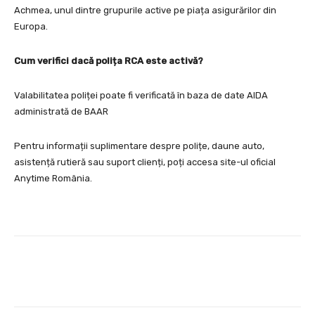
Achmea, unul dintre grupurile active pe piața asigurărilor din
Europa.
Cum verifici dacă polița RCA este activă?
Valabilitatea poliței poate fi verificată în baza de date AIDA
administrată de BAAR
Pentru informații suplimentare despre polițe, daune auto,
asistență rutieră sau suport clienți, poți accesa site-ul oficial
Anytime România.
Facebook
Twitter
Pinterest